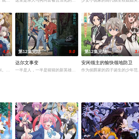
川岛零士,内山昂辉,驹田航,古屋亚南,西山宏太朗,夏吉优子,日野聪
，就是用水系魔术做出新的双眼。学习魔法仅仅五个月，就超越教师实力的库诺
这里是杀人与拷问皆被合法化的世界。在拷问公司打工的赛罗与前辈
少女小说家的高代槙生在姐姐夫
4.0
第12集完结
9.0
第12集完结
3.
达尔文事变
安闲领主的愉快领地防卫
以被同学们称为「王子」。虽然宵也想象漫画里的女主角谈场恋爱
尔。妳就算花费一生时间，也必须让我的复仇成功！」只有诚实勉强算是优点的
一半是人，一半是猩猩的新英雄！猩猩人和恐怖分子展開激烈衝突！！
作为侯爵家的四子诞生的少年范