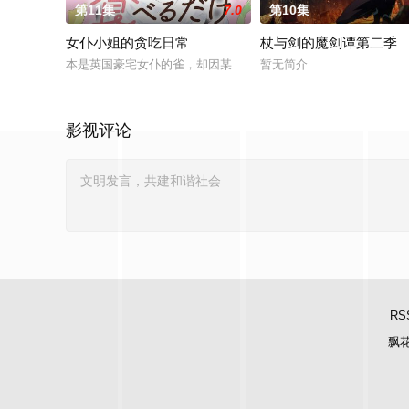
第11集
7.0
第10集
女仆小姐的贪吃日常
杖与剑的魔剑谭第二季
本是英国豪宅女仆的雀，却因某件事情独自一人来到日本生活。
暂无简介
影视评论
RS
飘