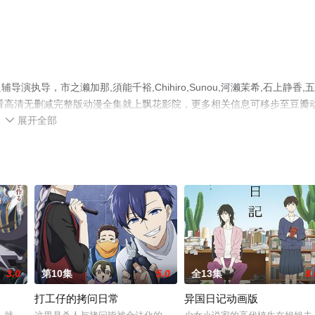
导，市之濑加那,須能千裕,Chihiro,Sunou,河濑茉希,石上静香,
看高清无删减完整版动漫全集就上飘花影院，更多相关信息可移步至豆瓣
展开全部

3.0
第10集
5.0
全13集
8.
打工仔的拷问日常
异国日记动画版