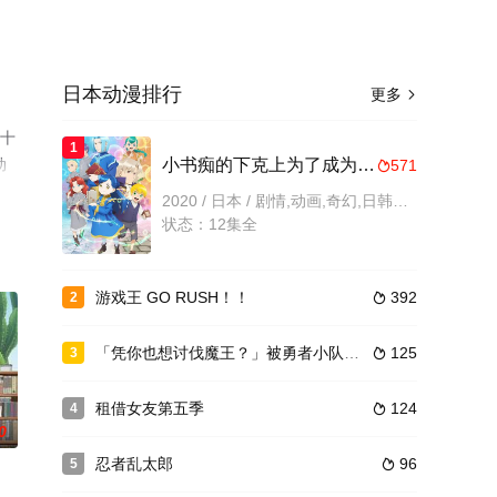
日本动漫排行
更多

五十
1
动
小书痴的下克上为了成为图书管理员不择手段！第二季
571

2020 / 日本 / 剧情,动画,奇幻,日韩动漫
状态：12集全
游戏王 GO RUSH！！
392
2

「凭你也想讨伐魔王？」被勇者小队逐出队伍，只好在王都自在过活
125
3

租借女友第五季
124
4

0
忍者乱太郎
96
5
