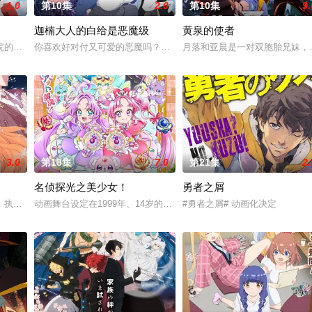
1.0
第10集
2.0
第10集
9.
迦楠大人的白给是恶魔级
黄泉的使者
描绘网络天使（直播主）日常生活的多结局ADV。
院的管理员。原本是座有恶灵寄宿其中、非常「不干净」的院落大宅，然而身怀
你喜欢好对付又可爱的恶魔吗？女恶魔迦楠为了品尝美味的灵魂，潜
月落和亚晨是一对双胞胎兄妹，
3.0
第18集
7.0
第21集
2.
名侦探光之美少女！
勇者之屑
习的模样。然而，父亲参加「真打」晋升测验却遭到无情地逐出师
，执行这项任务的人被称为「四季代行者」－－司掌春天的代行者‧花叶雏菊和护
动画舞台设定在1999年、14岁的明智安娜从2027年穿越回1999年
#勇者之屑# 动画化决定