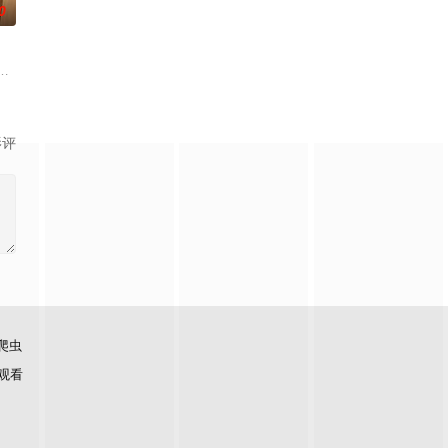
0
系列第二部作品于2024年10月6日宣布制作决定，
在秋田的高中生森田芽衣子，有一天被选中为贵族学校"天宫女学院"的特
影评
爬虫
观看