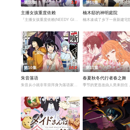
第10集
3.0
第10集
主播女孩重度依赖
楠木邸的神明庭院
『主播女孩重度依赖(NEEDY GIRL OVERDOSE)』是一款
楠木凑成了乡下一座新建宅
第10集
10.0
第11集
朱音落语
春夏秋冬代行者春之舞
朱音从小就非常崇拜身为落语家的父亲，经常在门后偷看父亲练
季节的更迭改由人类来担任