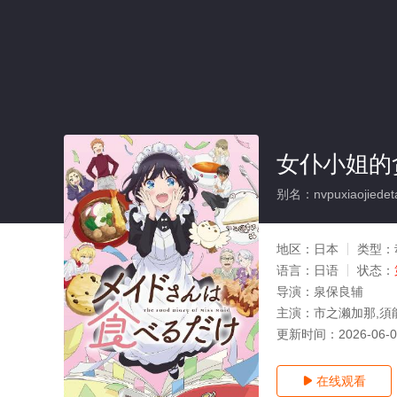
女仆小姐的
别名：nvpuxiaojiedeta
地区：
日本
类型：
语言：
日语
状态：
导演：
泉保良辅
主演：
市之濑加那,須能
更新时间：
2026-06-
在线观看
