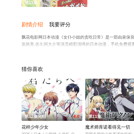
第11集
剧情介绍
我要评分
飘花电影网日本动漫《女仆小姐的贪吃日常》是一部由泉保良辅导演执
岚裕美,佐久间大介等演员精彩演绎的日本动漫，手机免费观
漫、电视猫或剧情网等平台了解。
猜你喜欢
第12集完结
4.0
第11集
花样少年少女
魔术师库诺看得见一切