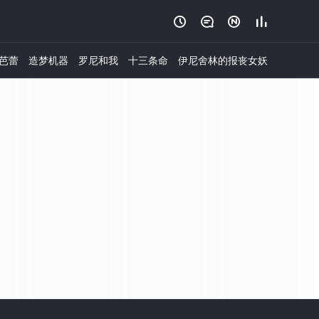




芭蕾
造梦机器
罗尼和我
十三条命
伊尼舍林的报丧女妖