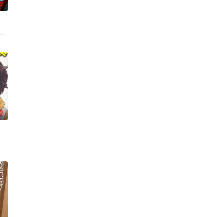
0
超强驱除邪祟力量的楠
入人间世界的高中。虽然锁定了一个男学生，但回过神来，却
他们在一个与世隔绝的深山小村落里出生，被称为“分隔夜与昼的双子”。他们拥
0
卫‧姬鹰樱，为了让
的真未来市、在那里她结识了同为14岁、憧憬成