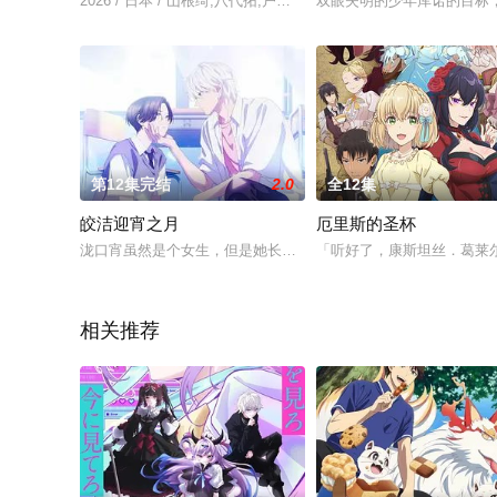
2026 / 日本 / 山根绮,八代拓,户谷菊之介,梅原裕一郎,福山润,
双眼失明的少年库诺的目标
第12集完结
2.0
全12集
皎洁迎宵之月
厄里斯的圣杯
泷口宵虽然是个女生，但是她长相俊美，举止也很潇洒帅气，所
「听好了，康斯坦丝．葛莱
相关推荐