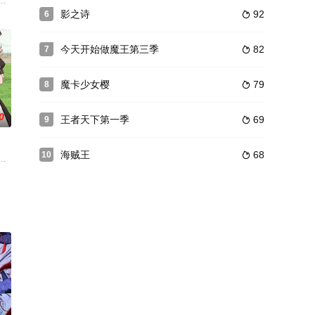
，在这前所未有的挑战
时宇，迎来新人米克与休，度过快乐又忙碌的拷问日常。温馨
妇的葬礼上，面对被亲戚们互相推诿的姐姐的遗孤·朝无法视而不见，顺势决定
影之诗
92
6

今天开始做魔王第三季
82
7

魔卡少女樱
79
8

0
王者天下第一季
69
9

海贼王
68
10

平凡子爵千金康妮，在
恐怖組織「動物解放同盟（ALA）」攻擊生物科學研究所
恩自幼便被称为神童，备受期待。8岁时，他获得了被认为是毫无用处的「生产