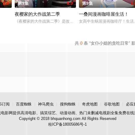
2.0
第9集
6.0
第9集
1.
夜樱家的大作战第二季
一叠间漫画咖啡屋生活！
第一次体验海外独居生活，雀对一切感到好奇新鲜，尤其是对食物
《夜樱家的大作战第二季》是改编自权平未同名漫画的电视动画，作为该
女高中生蜗居漫画咖啡厅！生活
共
0
条 “女仆小姐的贪吃日常” 
S订阅
百度蜘蛛
神马爬虫
搜狗蜘蛛
奇虎地图
谷歌地图
必应
花电影网
提供高清电影、搞笑综艺、动漫动画、热门未删减电视剧全集免费在线
Copyright © 2018 bhquanhong.com All Rights Reserved
桂ICP备18005686号-1