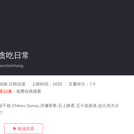
贪吃日常
nchirichang
动画,日韩动漫
上映时间：
2026
豆瓣评分：
7.0
第11集
- 免费在线观看
千裕,Chihiro,Sunou,河濑茉希,石上静香,五十岚裕美,佐久间大介
07
极速观看
