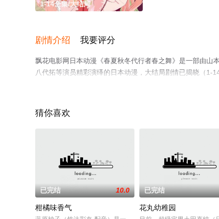
1-14全集/大结局
剧情介绍
我要评分
飘花电影网日本动漫《春夏秋冬代行者春之舞》是一部由山本健导
八代拓等演员精彩演绎的日本动漫，大结局剧情已揭晓（1-
关信息可移步至豆瓣动漫、电视猫或剧情网等平台了解。
猜你喜欢
已完结
10.0
已完结
柑橘味香气
花丸幼稚园