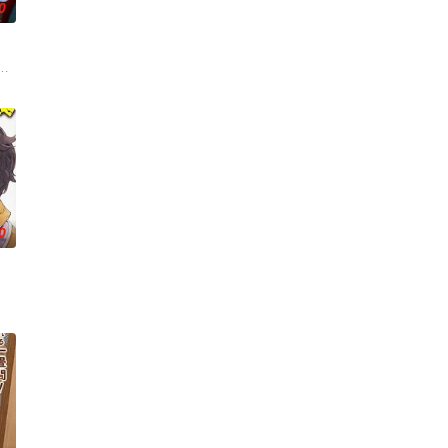
0
超强驱除邪祟力量的楠
入人间世界的高中。虽然锁定了一个男学生，但回过神来，却
他们在一个与世隔绝的深山小村落里出生，被称为“分隔夜与昼的双子”。他们拥
0
卫‧姬鹰樱，为了让
的真未来市、在那里她结识了同为14岁、憧憬成