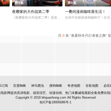
2.0
第9集
6.0
第9集
1.
夜樱家的大作战第二季
一叠间漫画咖啡屋生活！
第一次体验海外独居生活，雀对一切感到好奇新鲜，尤其是对食物
《夜樱家的大作战第二季》是改编自权平未同名漫画的电视动画，作为该
女高中生蜗居漫画咖啡厅！生活
共
0
条 “春夏秋冬代行者春之舞” 
S订阅
百度蜘蛛
神马爬虫
搜狗蜘蛛
奇虎地图
谷歌地图
必应
花电影网
提供高清电影、搞笑综艺、动漫动画、热门未删减电视剧全集免费在线
Copyright © 2018 bhquanhong.com All Rights Reserved
桂ICP备18005686号-1