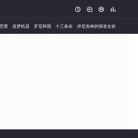




芭蕾
造梦机器
罗尼和我
十三条命
伊尼舍林的报丧女妖