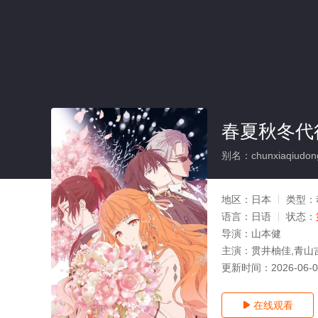
春夏秋冬代
别名：chunxiaqiudong
地区：
日本
类型：
语言：
日语
状态：
导演：
山本健
主演：
贯井柚佳,青山
更新时间：
2026-06-
在线观看
