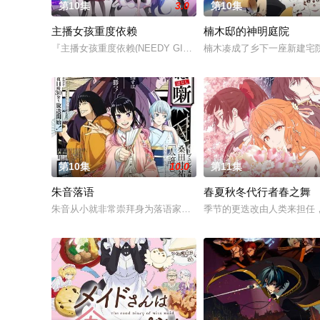
第10集
3.0
第10集
主播女孩重度依赖
楠木邸的神明庭院
『主播女孩重度依赖(NEEDY GIRL OVERDOSE)』是一款
楠木凑成了乡下一座新建宅
第10集
10.0
第11集
朱音落语
春夏秋冬代行者春之舞
朱音从小就非常崇拜身为落语家的父亲，经常在门后偷看父亲练
季节的更迭改由人类来担任