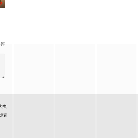
0
系列第二部作品于2024年10月6日宣布制作决定，
在秋田的高中生森田芽衣子，有一天被选中为贵族学校"天宫女学院"的特
影评
爬虫
观看