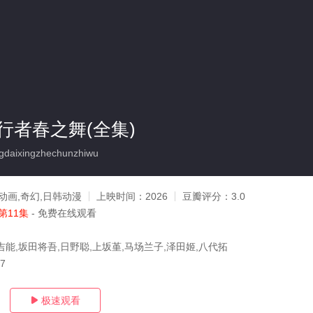
行者春之舞(全集)
daixingzhechunzhiwu
动画,奇幻,日韩动漫
上映时间：
2026
豆瓣评分：
3.0
第11集
- 免费在线观看
吉能,坂田将吾,日野聪,上坂堇,马场兰子,泽田姬,八代拓
07
极速观看
