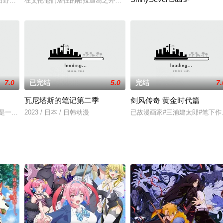
去非常时尚的她，实际上却是一个内心里意外的天真，一点恋爱
日野聪 配音）在一所名叫花丸的幼稚园中担任老师的职务，在可爱的小朋友们
在艾伦他们居住的帕拉迪岛之外，还存在一个其他人类居住的世界。
2019 / 日本 / 寺岛惇太,
7.0
已完结
5.0
完结
7.
瓦尼塔斯的笔记第二季
剑风传奇 黄金时代篇
郎,东地宏树,青木瑠璃子,八代拓,堀井茶渡
）是一个过着平凡生活的高中生，但当他从父亲那里获得了一台数码照相机后，
2023 / 日本 / 日韩动漫
已故漫画家#三浦建太郎#笔下作品