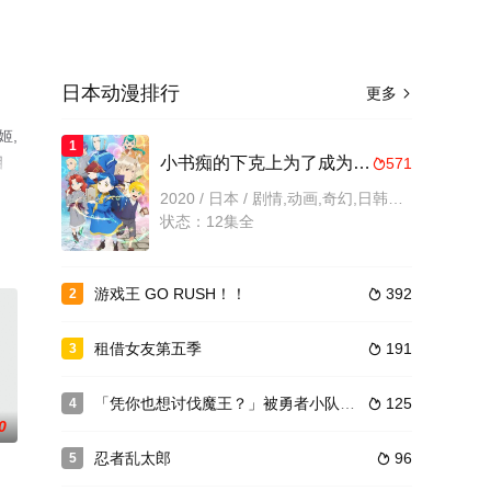
日本动漫排行
更多

姬,
1
相
小书痴的下克上为了成为图书管理员不择手段！第二季
571

2020 / 日本 / 剧情,动画,奇幻,日韩动漫
状态：12集全
游戏王 GO RUSH！！
392
2

租借女友第五季
191
3

「凭你也想讨伐魔王？」被勇者小队逐出队伍，只好在王都自在过活
125
4

0
忍者乱太郎
96
5
