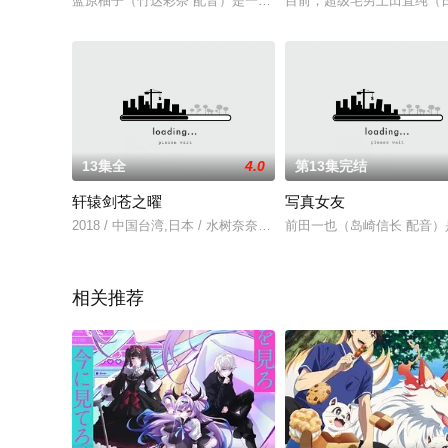
蓝原柚子（竹达彩奈 配音）是一名高中一年级的女生，外表看上
目前，超级宅男土田直纯（
13集全
4.0
第13集完结
轩辕剑苍之曜
写真女友
2018 / 中国台湾,日本 / 水树奈奈,钉宫理惠,松冈祯丞,津田健次
前田一也（岛崎信长 配音
相关推荐