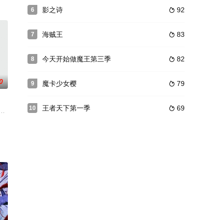
的围绕下，每天都过着
当中一个国家「玛雷」与其他各国爆发战争。陷入苦战之际，
影之诗
92
6

齐藤壮马,畠中祐,八代拓,五十岚雅,永冢拓马,内田雄马,苍井翔太,武内骏辅,杉田智和,
海贼王
83
7

今天开始做魔王第三季
82
8

0
魔卡少女樱
79
9

王者天下第一季
69
10

前田平凡的生活划上了
《#剑风传奇#》曾于2012年～2013年被改编为剧场版《剑风传奇 黄金时代篇