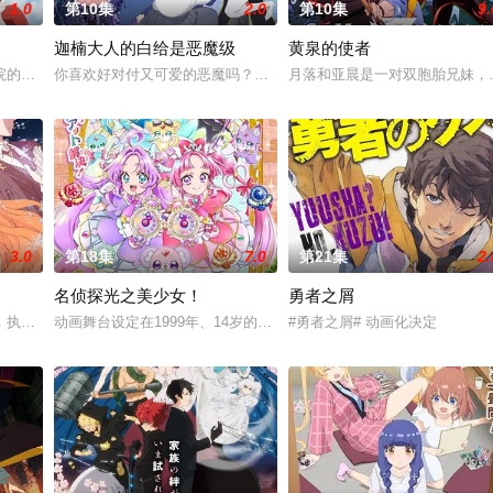
1.0
第10集
2.0
第10集
9.
迦楠大人的白给是恶魔级
黄泉的使者
描绘网络天使（直播主）日常生活的多结局ADV。
院的管理员。原本是座有恶灵寄宿其中、非常「不干净」的院落大宅，然而身怀
你喜欢好对付又可爱的恶魔吗？女恶魔迦楠为了品尝美味的灵魂，潜
月落和亚晨是一对双胞胎兄妹，
3.0
第18集
7.0
第21集
2.
名侦探光之美少女！
勇者之屑
习的模样。然而，父亲参加「真打」晋升测验却遭到无情地逐出师
，执行这项任务的人被称为「四季代行者」－－司掌春天的代行者‧花叶雏菊和护
动画舞台设定在1999年、14岁的明智安娜从2027年穿越回1999年
#勇者之屑# 动画化决定