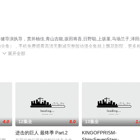
演执导，贯井柚佳,青山吉能,坂田将吾,日野聪,上坂堇,马场兰子,泽田
14全集），手机免费观看高清无删减完整版动漫全集就上飘花影院，更多
展开全部

4.0
12集全
8.0
13集全
1.
进击的巨人 最终季 Part.2
KINGOFPRISM-
ShinySevenStars-