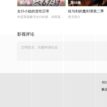
第11集
7.0
第10集
女仆小姐的贪吃日常
杖与剑的魔剑谭第二季
本是英国豪宅女仆的雀，却因某件事情独自一人来到日本生活。
暂无简介
影视评论
RS
飘