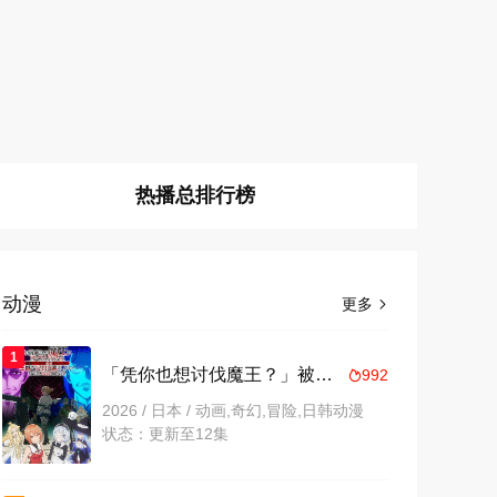
热播总排行榜
动漫
更多

1
「凭你也想讨伐魔王？」被勇者小队逐出队伍，只好在王都自在过活
992

2026 / 日本 / 动画,奇幻,冒险,日韩动漫
状态：更新至12集