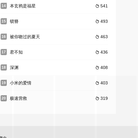
本玄鸦是福星
541
14

锁簪
493
15

被你吻过的夏天
463
16

君不知
436
17

深渊
408
18

小米的爱情
403
19

极速营救
319
20
