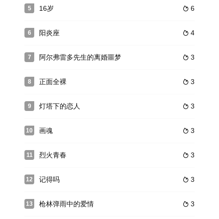
16岁
6
5

阳炎座
4
6

阿尔弗雷多先生的离婚噩梦
3
7

正面全裸
3
8

灯塔下的恋人
3
9

画魂
3
10

烈火青春
3
11

记得吗
3
12

枪林弹雨中的爱情
3
13
