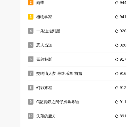
雨季
944
2

植物学家
941
3

一条道走到黑
926
4

恶人当道
920
5

毒怨魅影
917
6

交响情人梦 最终乐章 前篇
916
7

幻影旅程
912
8

O記實錄之灣仔風暴粤语
911
9

失落的魔方
891
10
