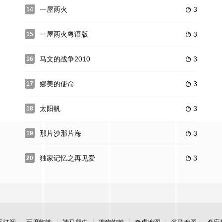
一屋两火
3
14

一屋两火粤语版
3
15

马文的战争2010
3
16

娜美的使命
3
17

太阳帆
3
18

那片沙那片海
3
19

独家记忆之再见爱
3
20
