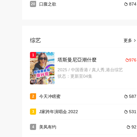
口腹之欲
874
20

综艺
更多

1
塔斯曼尼亞潮什麼
976

2025 / 中国香港 / 真人秀,港台综艺
状态：更新至04集
今天冲瞎蜜
587
2

J家跨年演唱会.2022
531
3

美凤有约
92
4
