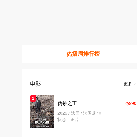
热播周排行榜
电影
更多

1
伪钞之王
990

2026 / 法国 / 法国,剧情
状态：正片