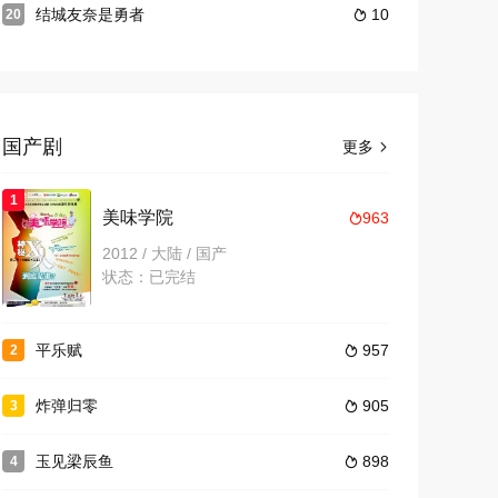
结城友奈是勇者
10
20

国产剧
更多

1
美味学院
963

2012 / 大陆 / 国产
状态：已完结
平乐赋
957
2

炸弹归零
905
3

玉见梁辰鱼
898
4
