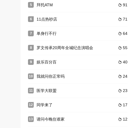
拜托ATM
91
5

11点热吵店
71
6

单身行不行
64
7

罗文传承20周年全城纪念演唱会
55
8

娱乐百分百
40
9

我就问你正常吗
24
10

医学大联盟
23
11

同学来了
17
12

请问今晚住谁家
12
13
