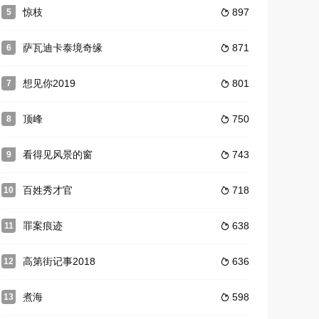
惊枝
897
5

萨瓦迪卡泰境奇缘
871
6

想见你2019
801
7

顶峰
750
8

看得见风景的窗
743
9

百姓秀才官
718
10

罪案痕迹
638
11

高第街记事2018
636
12

煮海
598
13
