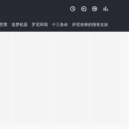




芭蕾
造梦机器
罗尼和我
十三条命
伊尼舍林的报丧女妖