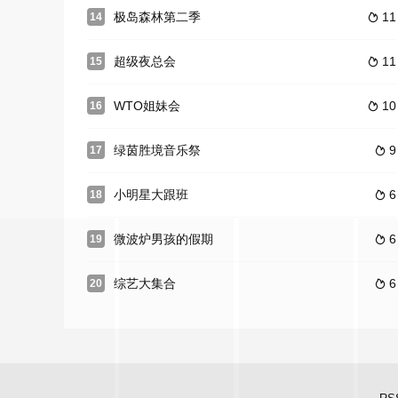
极岛森林第二季
11
14

超级夜总会
11
15

WTO姐妹会
10
16

绿茵胜境音乐祭
9
17

小明星大跟班
6
18

微波炉男孩的假期
6
19

综艺大集合
6
20
