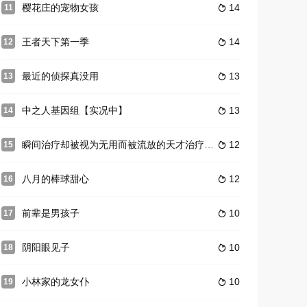
樱花庄的宠物女孩
14
11

王者天下第一季
14
12

最近的侦探真没用
13
13

中之人基因组【实况中】
13
14

瞬间治疗却被视为无用而被流放的天才治疗师，以暗黑治疗师的身份幸福地生活着
12
15

八月的棒球甜心
12
16

前辈是男孩子
10
17

阴阳眼见子
10
18

小林家的龙女仆
10
19
