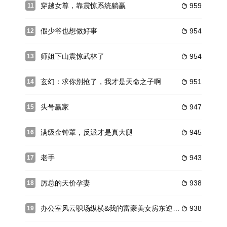
穿越女尊，靠震惊系统躺赢
959
11

假少爷也想做好事
954
12

师姐下山震惊武林了
954
13

玄幻：求你别抢了，我才是天命之子啊
951
14

头号赢家
947
15

满级金钟罩，反派才是真大腿
945
16

老手
943
17

厉总的天价孕妻
938
18

办公室风云职场纵横&我的富豪美女房东逆袭职场风云
938
19
