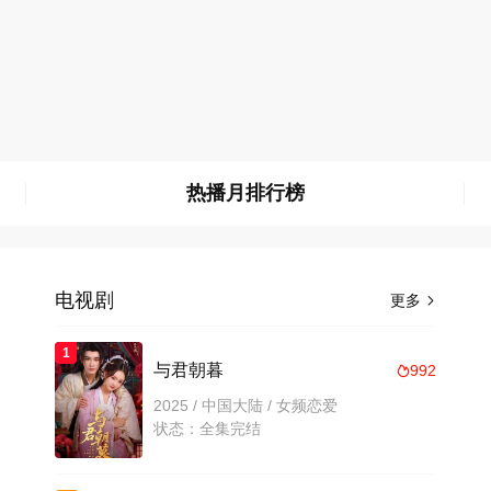
热播月排行榜
电视剧
更多

1
与君朝暮
992

2025 / 中国大陆 / 女频恋爱
状态：全集完结