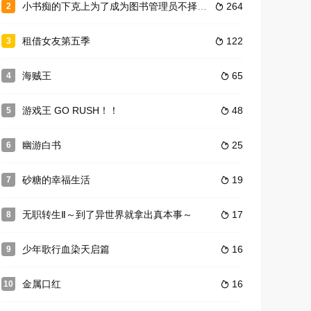
小书痴的下克上为了成为图书管理员不择手段！第二季
264
2

租借女友第五季
122
3

海贼王
65
4

游戏王 GO RUSH！！
48
5

幽游白书
25
6

砂糖的幸福生活
19
7

无职转生Ⅱ～到了异世界就拿出真本事～
17
8

少年歌行血染天启篇
16
9

金属口红
16
10
