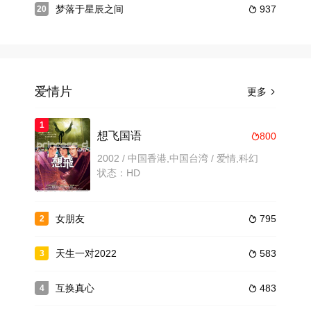
梦落于星辰之间
937
20

爱情片
更多

1
想飞国语
800

2002 / 中国香港,中国台湾 / 爱情,科幻
状态：HD
女朋友
795
2

天生一对2022
583
3

互换真心
483
4
