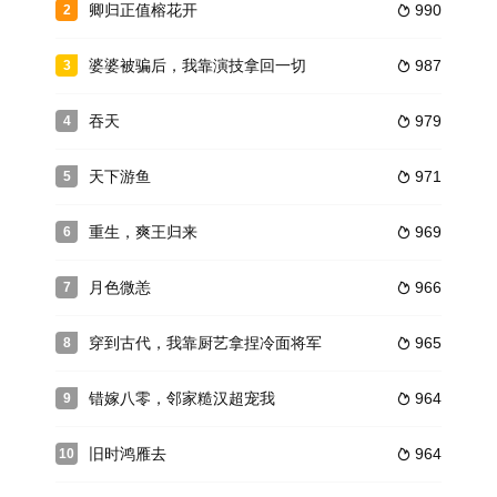
卿归正值榕花开
990
2

婆婆被骗后，我靠演技拿回一切
987
3

吞天
979
4

天下游鱼
971
5

重生，爽王归来
969
6

月色微恙
966
7

穿到古代，我靠厨艺拿捏冷面将军
965
8

错嫁八零，邻家糙汉超宠我
964
9

旧时鸿雁去
964
10
