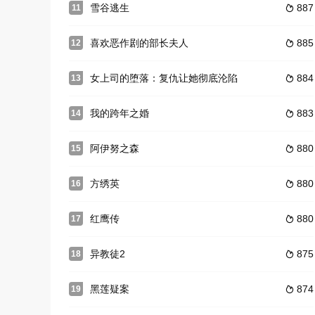
雪谷逃生
887
11

喜欢恶作剧的部长夫人
885
12

女上司的堕落：复仇让她彻底沦陷
884
13

我的跨年之婚
883
14

阿伊努之森
880
15

方绣英
880
16

红鹰传
880
17

异教徒2
875
18

黑莲疑案
874
19
