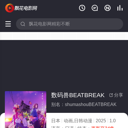






数码兽BEATBREAK
分享

别名：shumashouBEATBREAK
日本
动画,日韩动漫
2025
1.0