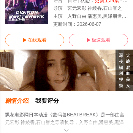
语言：
日语
状态：
更新至34集
- 免费在线观看
导演：
宮元宏彰,神綾香,石山智之
主演：
入野自由,潘惠美,黑泽朋世,田村睦心,关根有咲,久野美咲,阿座上洋平,滨野大辉,中井和哉
更新至34集
更新时间：
2026-06-07
在线观看
极速观看


剧情介绍
我要评分
飘花电影网日本动漫《数码兽BEATBREAK》是一部由宮
元宏彰,神綾香,石山智之导演执导，入野自由,潘惠美,黑泽
朋世,田村睦心,关根有咲,久野美咲,阿座上洋平,滨野大辉,中
