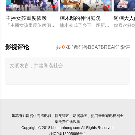
3.0
1.0
第10集
第10集
第10集
主播女孩重度依赖
楠木邸的神明庭院
迦楠大人
『主播女孩重度依赖(NEEDY GIRL OVERDOSE)』是一款
楠木凑成了乡下一座新建宅院的管理
你喜欢好
影视评论
共
0
条 “数码兽BEATBREAK” 影评
飘花电影网
提供高清电影、搞笑综艺、动漫动画、热门未删减电视剧全
集免费在线观看
Copyright © 2018 bhquanhong.com All Rights Reserved
桂ICP备18005686号-1