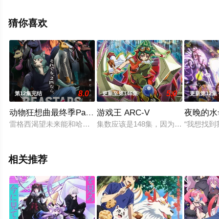
井和哉等演员精彩演绎的日本动漫，手机免费观看高清无
删减完整版动漫全集就上飘花影院，更多相关信息可移步
猜你喜欢
至豆瓣动漫、电视猫或剧情网等平台了解。
8.0
5.0
第12集完结
更新至第146集
更新第12集
动物狂想曲最终季Part.2
游戏王 ARC-V
夜晚的水
雷格西渴望未来能和哈鲁在一起，生活在肉食动物和草食动物和
集数应该是148集，因为正好我看完了...
“我想找
相关推荐