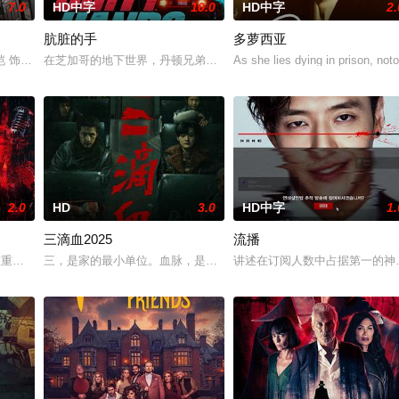
7.0
HD中字
10.0
HD中字
2.
肮脏的手
多萝西亚
音技巧同样可以用于破解保险箱时，他的生活发生了翻天覆地的变
恺 饰）的儿子在楼梯间凭空消失；隔壁单元里，独居女孩林雨彤（刘浩存 饰）
在芝加哥的地下世界，丹顿兄弟里奇与丹尼的一场常规毒品交易意外
As she lies dying in prison, notor
2.0
HD
3.0
HD中字
1.
三滴血2025
流播
害的前男友大头，其目的是报复。交易前夕三方因各怀鬼胎争斗
点重重。姐姐石岚毅然踏上追凶之路，她孤身对抗恶势力，艰难收集证据，最终在
三，是家的最小单位。血脉，是维系家庭的纽带。然而，三个素不相识
讲述在订阅人数中占据第一的神