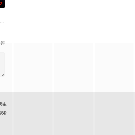
0
n the trail of an ancient
影评
爬虫
观看