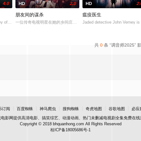
4.0
HD
2.0
HD
2.
朋友间的谋杀
瘟疫医生
ney of a determined young woma
一位传奇电视明星在她的乡间庄园侦破了一起谋杀案
Jaded detective John Verney is o
共
0
条 “调音师2025” 
S订阅
百度蜘蛛
神马爬虫
搜狗蜘蛛
奇虎地图
谷歌地图
必应
花电影网
提供高清电影、搞笑综艺、动漫动画、热门未删减电视剧全集免费在线
Copyright © 2018 bhquanhong.com All Rights Reserved
桂ICP备18005686号-1