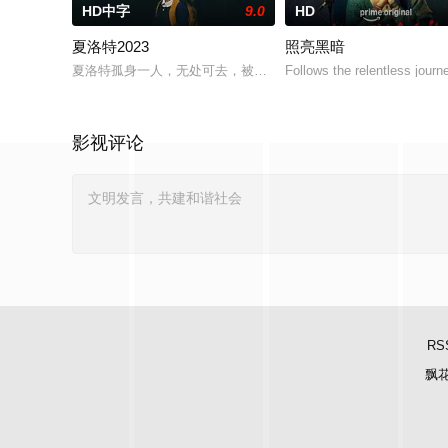
HD中字
9.0
HD
夏洛特2023
照亮黑暗
夏洛特孤身一人，无处可去，被一个意图可疑的老人接走。
Follows the relentless jour
影视评论
RS
飘