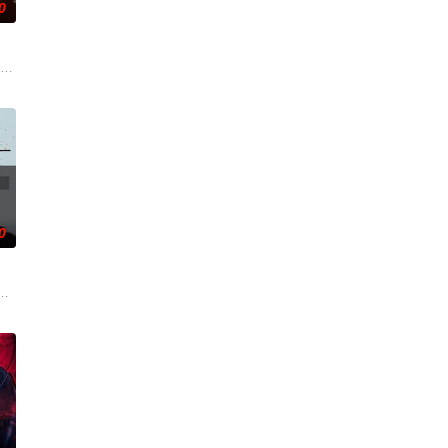
0
在熟睡中被人侵犯；
失控，卷入黑帮火并的漩涡。随着毒枭之子被杀，敌对帮派磨
ious serial killer Doro
0
绝境中完成复仇，将
的人却被命运交织在一起！善恶难辨的男人“驯鹿”，身怀
秘直播者，在挖掘无法解开的连环杀人事件线索的过程中展开的故事。