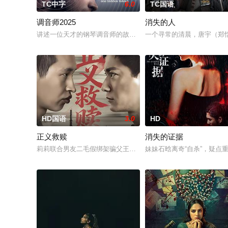
TC中字
6.0
TC国语
调音师2025
消失的人
讲述一位天才的钢琴调音师的故事，当他发现自己精湛的钢琴调
一个寻常的清晨，唐宇（郑
HD国语
3.0
HD
正义救赎
消失的证据
莉莉联合男友二毛假绑架骗父王总200万，同伙实为遭她当年陷
妹妹石晗离奇“自杀”，疑