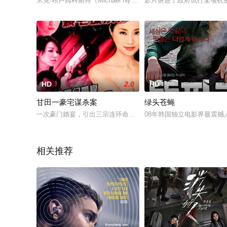
米克·布卢姆科斯特（Michael Nyqvist 饰）是千禧年报社
影片讲述了政府试行某项机密
HD
2.0
HD
甘田一豪宅谋杀案
绿头苍蝇
一次豪门婚宴，引出三宗连环命案，凶手竟是……\r富豪王百万在
08年韩国独立电影界最震
相关推荐