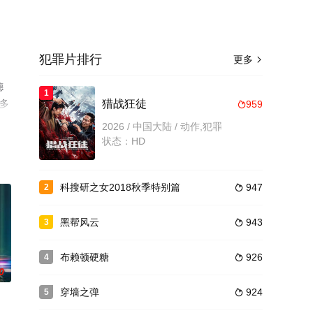
犯罪片排行
更多

德
1
更多
猎战狂徒
959

2026 / 中国大陆 / 动作,犯罪
状态：HD
科搜研之女2018秋季特别篇
947
2

黑帮风云
943
3

布赖顿硬糖
926
4

0
穿墙之弹
924
5
