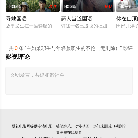
3.0
9.0
HD国语
HD国语
HD中字
寻她国语
恶人当道国语
你在山顶
故事发生在一座静谧的南方蔗村，齐齐整整的陈凤娣（舒淇 饰）
讲述一名已退隐的社团老大，因一群
田部井淳子
共
0
条 “主妇兼职生与年轻兼职生的不伦（无删除）” 影评
影视评论
飘花电影网
提供高清电影、搞笑综艺、动漫动画、热门未删减电视剧全
集免费在线观看