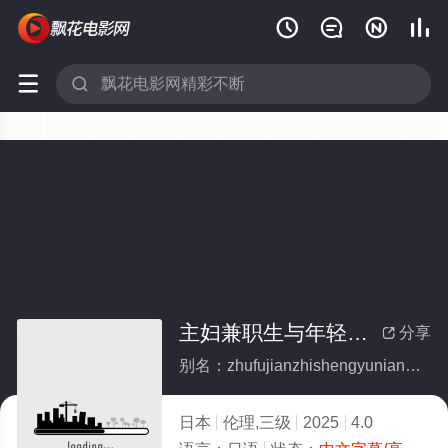






主妇兼职生与年轻兼职生的不伦（无删除）
分享

别名：zhufujianzhishengyunianqingjianzhishengdebulunwushanchu
日本
伦理,三级
2025
4.0