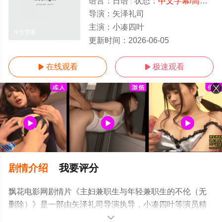
语言：
日语
状态：
中文字幕/高清
- 
导演：
矢泽礼司
主演：
小凑四叶
中文字幕
更新时间：
2026-06-05
在线观看
极速观看


剧情介绍
我要评分
飘花电影网剧情片《主妇兼职生与年轻兼职生的不伦（无
删除）》是一部由矢泽礼司导演执导，小凑四叶等演员精
彩演绎的日本电影，手机免费观看高清无删减完整版电影
