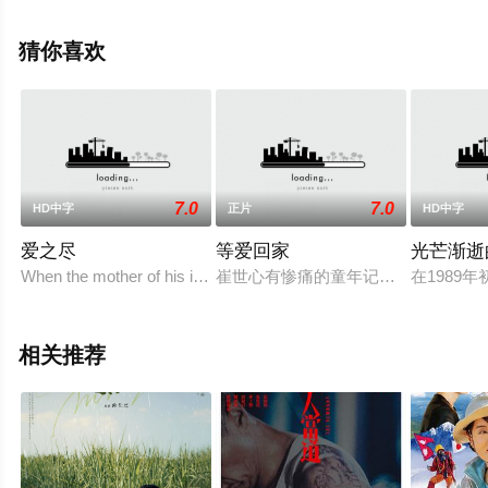
大全就上飘花影院，更多相关信息可移步至豆瓣电影、电
视猫或剧情网等平台了解。
猜你喜欢
7.0
7.0
HD中字
正片
HD中字
爱之尽
等爱回家
光芒渐逝
When the mother of his infant son unexpectedly passes awa
崔世心有惨痛的童年记忆，9岁时因她
在1989
相关推荐