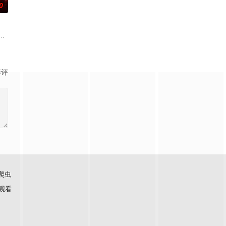
0
被外星舰队掠走；
技闯入梦寐以求的球队。然而本以为是梦想起点，没想到却是
握利剑的斯嘉丽公主为替父报仇毅然踏上征途，却以失败收场。当她再次醒来
影评
爬虫
观看