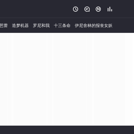




芭蕾
造梦机器
罗尼和我
十三条命
伊尼舍林的报丧女妖