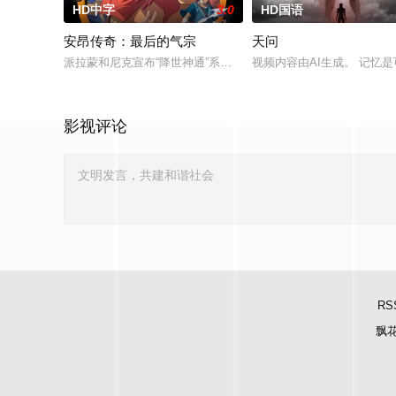
HD中字
3.0
HD国语
安昂传奇：最后的气宗
天问
派拉蒙和尼克宣布“降世神通”系列开发三部新的电影，仍是动画形式
视频内容由AI生成。 记忆
影视评论
RS
飘