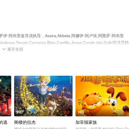
布里兹导演执导，Assira,Abbate,阿娜伊·阿卢埃,阿图罗·阿布里
denas,Sergio,Carranza,Beto,Castillo,Jesse,Conde,Idzi,Dulki等演员
展开全部
全就上飘花影院，更多相关信息可移步至豆瓣电影、电视猫或剧情网等平

1.0
HD
9.0
HD
7.
狱的逃
阁楼的拉杰
加菲猫家族