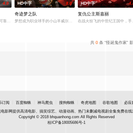
4.0
HD中字
8.0
HD中字
4.
奇迹梦之队
复仇公主斯嘉丽
。第一部由《降世神通：最后的气宗》导演Lauren
是可靠的吗？痛苦是真实的吗？ 凌墨对此深信不疑。19年前，她亲眼目睹父母
梦想成为职业球手的小山羊威尔，虽然天生身材矮小，却凭借超凡球
在战火纷飞的中世纪王国中，手
共
0
条 “怪诞鬼作家” 
S订阅
百度蜘蛛
神马爬虫
搜狗蜘蛛
奇虎地图
谷歌地图
必应
花电影网
提供高清电影、搞笑综艺、动漫动画、热门未删减电视剧全集免费在线
Copyright © 2018 bhquanhong.com All Rights Reserved
桂ICP备18005686号-1