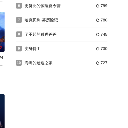
。他俩从阿曼达家的阁楼出发，展开穿越魔法世界的奇幻大冒
s Pratt 配音），这只全球闻名、厌恶星期一、对千层面情有独钟的宅猫，正准备开
史努比的惊险夏令营
799
6

鬼团体“不死骑士团
哈克贝利·芬历险记
786
7

了不起的狐狸爸爸
745
8

0
变身特工
730
9

4
海岬的迷途之家
727
10

高二学生凪诚士郎
危机四处蔓延。众羊狼与新伙伴再踏上守护世界的征途，争分
K?hei,Amasaki