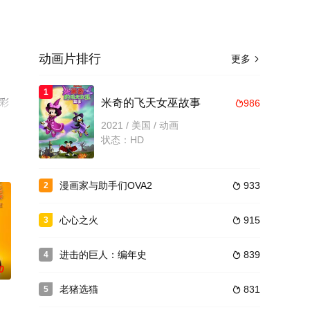
动画片排行
更多

1
精彩
米奇的飞天女巫故事
986

台了
2021 / 美国 / 动画
状态：HD
漫画家与助手们OVA2
933
2

心心之火
915
3

进击的巨人：编年史
839
4

0
老猪选猫
831
5
