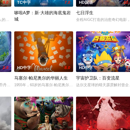
9.0
TC中字
7.0
HD国语
10.
哆啦A梦：新·大雄的海底鬼岩
七日浮生​
城
至一个由她亲手构想的王国——这里居住着 “幽灵”。她的
的统治、接管农场的故事。起义成功后，它们在狡猾的猪拿破仑（塞斯·罗根 Seth
全程AIGC打造的治愈奇幻电
『哆啦A梦』2026年新作电影『哆啦A梦 新·大雄的海底鬼岩城』正
2.0
HD中字
8.0
HD中字
7.
马塞尔·帕尼奥尔的华丽人生
宇宙护卫队：百变流星
遇到了凯瑟琳，一个神秘的另一个自我，一个充满野性且极具诱惑
·乔丹 配音）和一只雄伟的鸟（朱诺·坦普尔 配音）——山谷里天生的死敌——
1955年，60岁的马塞尔·帕尼奥尔被《ELLE》杂志总编辑邀请写
达尔文星球的晴天霹雳解封曾企