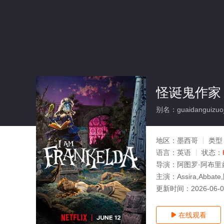
怪诞鬼作家
别名：guaidanguizuoj
地区：
墨西哥
类型
语言：
英语
状态：
导演：
阿图罗·阿布里
主演：
Assira,Abb
更新时间：
2026-06-
在线观看
