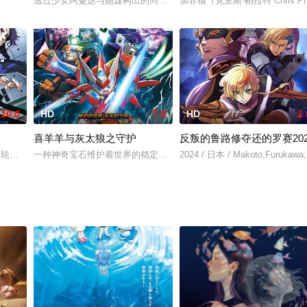
透过少女阿曼达与她虚构出的同伴拉杰的视角，深入刻划人性与创意
加菲猫（克里斯·帕拉特 Chri
临。“叔叔，你是谁？”咲太在七里滨海岸等待麻衣时，酷似童
サラギ，正被一个组织追击。这个组织是企图征服被分割的“东京”的不死吸血
10.0
HD
7.0
HD
1.
喜羊羊与灰太狼之守护
反叛的鲁路修夺还的罗赛202
宣布，由去年好评动画《布努埃尔之神龟迷宫》导演S
其轮廓。此时，天才前锋凪诚士郎的自我正征服世界！！把“好麻烦”挂在嘴边的
一种神奇宝石维护着世界的稳定和平，当一股神秘力量正蠢蠢欲动，
2024 / 日本 / Makoto,Furukawa,