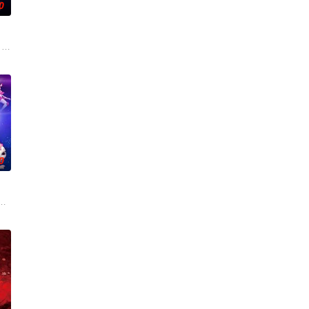
0
 Roge
影，影片取材真实人生经历，讲述单亲妈妈莉亚遭遇意外重伤，在异国病房度过七
式公布描绘哆啦A梦与大雄一行人在海底世界展开的全
0
突然互换身体，
专栏，讲述他的童年。帕尼奥尔想要抓住这个机会回归
图占领地球的恐龙三人组，组成超甲恐龙队，从赤道的热带雨林开始冰冻地球