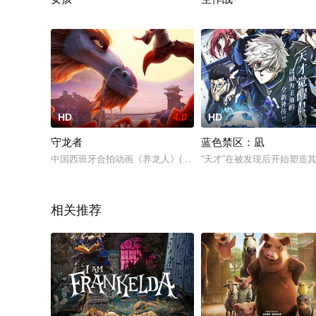
进入三月，第三学期也剩下一个月。麻衣的毕业典礼这一天终于来
因人体实验成为改造人类的キ
HD
4.0
HD
守龙者
蓝色禁区：凪
中国西班牙合拍动画《养龙人》(Dragonkeeper，暂译)项目
“天才”在被发现后开始塑造
相关推荐