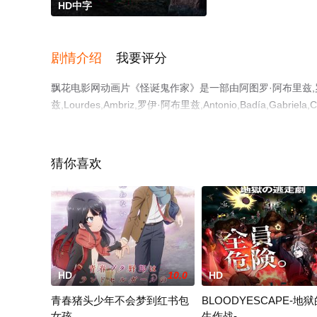
HD中字
剧情介绍
我要评分
飘花电影网动画片《怪诞鬼作家》是一部由阿图罗·阿布里兹,罗伊·阿
兹,Lourdes,Ambriz,罗伊·阿布里兹,Antonio,Badía,Gabriela,Cár
演绎的墨西哥电影，手机免费观看高清无删减完整版电影大
解。
猜你喜欢
HD
10.0
HD
青春猪头少年不会梦到红书包
BLOODYESCAPE-地
女孩
生作战-