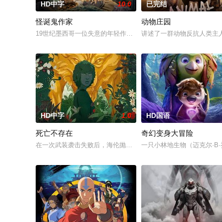
HD中字
10.0
已完结
怪诞鬼作家
动物庄园
19世纪墨西哥一位失意的年轻作家弗兰克尔达，以鬼魂的形态穿行
讲述了一群动物反抗人类主人
HD中字
1.0
HD国语
死亡不存在
奇幻变身大冒险
在一次武装袭击失败后，海伦抛弃了她的同伴，逃进了森林，并
一只小林地生物（迈克尔·B