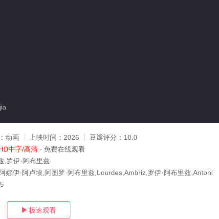
ia
：
动画
上映时间：
2026
豆瓣评分：
10.0
HD中字/高清
- 免费在线观看
兹,罗伊·阿布里兹
ate,阿娜伊·阿卢埃,阿图罗·阿布里兹,Lourdes,Ambriz,罗伊·阿布里兹,Antoni
05
极速观看
