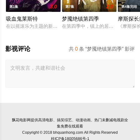
3.0
2.0
第1集
第7集
第4集完结
吸血鬼莱斯特
梦魇绝镇第四季
摩斯探长
在以摇滚乐为主题的新季中，吸血鬼莱斯特（萨姆·里德 饰）开
在第四季中，镇上的居民离他们寻求的
《摩斯探长
影视评论
共
0
条 “梦魇绝镇第四季” 影评
飘花电影网
提供高清电影、搞笑综艺、动漫动画、热门未删减电视剧全
集免费在线观看
Copyright © 2018 bhquanhong.com All Rights Reserved
桂ICP备18005686号-1