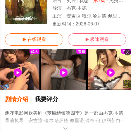
语言：
英语
状态：
第7集
- 免费在线观看
导演：
杰克·本德
主演：
安吉拉·穆尔,哈罗德·佩里诺,瑞奇·何,伊丽莎白·桑德斯,罗伯特·乔伊,艾恩·贝利,斯科特·麦克科德,大卫·阿尔帕伊,卡
1-10全集/大结局
更新时间：
2026-06-07
在线观看
极速观看


剧情介绍
我要评分
飘花电影网欧美剧《梦魇绝镇第四季》是一部由杰克·本德
导演执导，安吉拉·穆尔,哈罗德·佩里诺,瑞奇·何,伊丽莎白·
桑德斯,罗伯特·乔伊,艾恩·贝利,斯科特·麦克科德,大卫·阿尔
