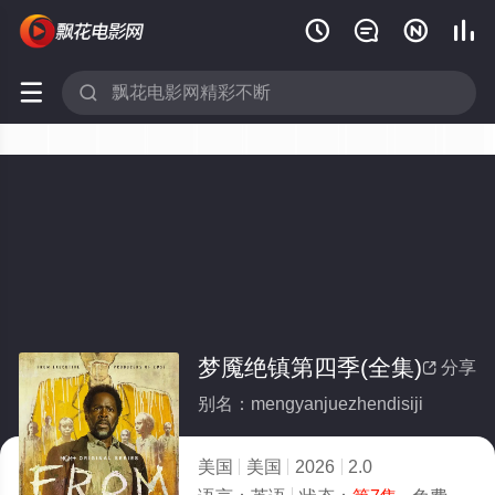






梦魇绝镇第四季(全集)
分享

别名：mengyanjuezhendisiji
美国
美国
2026
2.0