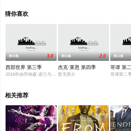
帕伊,卡塔琳娜·桑地诺·莫雷诺,萨曼莎·布朗,艾弗瑞·康拉德,
科顿·摩尔,朱莉娅·多伊尔,西蒙·韦伯斯特,汉娜·切尔敏,克洛
猜你喜欢
伊·范·兰德肖特,佩加·贾法里,Nath等演员精彩演绎的美国电
视剧，大结局剧情已揭晓（1-10全集），手机免费观看高
清无删减完整版电视剧全集就上飘花影院，更多相关信息
可移步至豆瓣电视剧、电视猫或剧情网等平台了解。
3.0
2.0
第08集
第06集
第22集
西部世界 第三季
杰克·莱恩 第四季
哥谭 第
2016年由乔纳森·诺兰与丽莎·乔伊夫妻档联合开发的剧集，故
暂无简介
哥谭第二
相关推荐