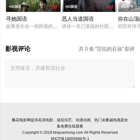
3.0
9.0
HD国语
HD国语
HD中字
寻她国语
恶人当道国语
你在山顶
故事发生在一座静谧的南方蔗村，齐齐整整的陈凤娣（舒淇 饰）
讲述一名已退隐的社团老大，因一群
田部井淳子
影视评论
共
0
条 “莎拉的石油” 影评
飘花电影网
提供高清电影、搞笑综艺、动漫动画、热门未删减电视剧全
集免费在线观看
Copyright © 2018 bhquanhong.com All Rights Reserved
桂ICP备18005686号-1