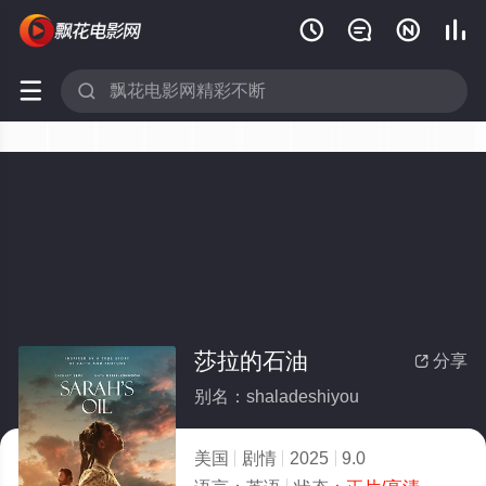






莎拉的石油
分享

别名：shaladeshiyou
美国
剧情
2025
9.0