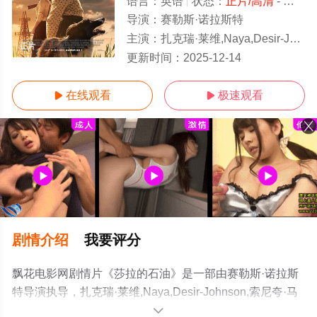
语言：
英语
状态：
正片/高清
- 免费在线观看
导演：
赛勒斯·诺拉斯特
主演：
扎克瑞·莱维,Naya,Desir-Johnson,索尼夸·马丁-格林,加瑞特·迪拉胡特,梅尔·罗德里格斯,布里吉特·瑞
正片
更新时间：
2025-12-14
在线观看
极速观看


剧情介绍
我要评分
飘花电影网剧情片《莎拉的石油》是一部由赛勒斯·诺拉斯
特导演执导，扎克瑞·莱维,Naya,Desir-Johnson,索尼夸·马
丁-格林,加瑞特·迪拉胡特,梅尔·罗德里格斯,布里吉特·瑞根,
