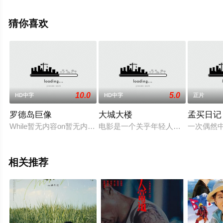
斯特里奥·萨万特,Marco,Fuller,汤姆·欧默,玛利亚·米切
尔,Ryan,O'Quinn,罗伯特·古德曼,乔纳森·利普尼基等演员精
猜你喜欢
彩演绎的美国电影，手机免费观看高清无删减完整版电影
大全就上飘花影院，更多相关信息可移步至豆瓣电影、电
视猫或剧情网等平台了解。
10.0
5.0
HD中字
HD中字
正片
罗德岛巨像
大城大楼
孟买日记
While暂无内容on暂无内容holiday暂无内容in暂无内容Rhodes,暂
电影是一个关乎年轻人梦想、体现城
一次偶然中
相关推荐