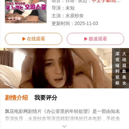
语言：
日语
状态：
中文字幕/高清
- 
导演：
未知
主演：
水原纱奈
中文字幕
更新时间：
2025-11-03
在线观看
极速观看


剧情介绍
我要评分
飘花电影网剧情片《办公室里的年轻欲望》是一部由知名
导演执导，水原纱奈等演员精彩演绎的日本电影，手机免
费观看高清无删减完整版电影大全就上飘花影院，更多相
