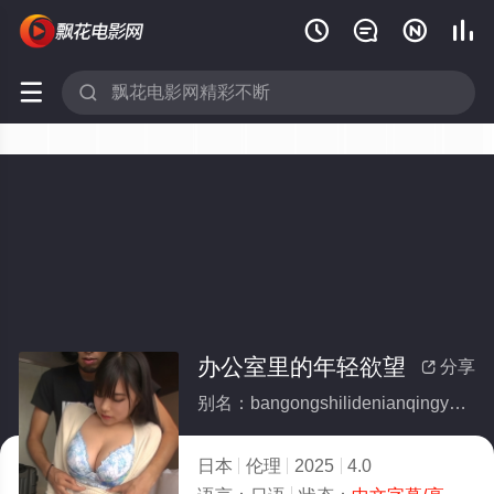






办公室里的年轻欲望
分享

别名：bangongshilidenianqingyuwang
日本
伦理
2025
4.0