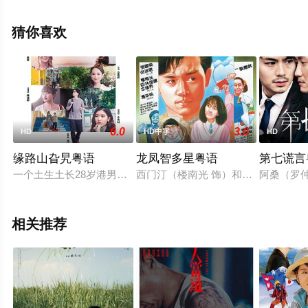
关信息可移步至豆瓣电影、电视猫或剧情网等平台了解。
猜你喜欢
6.0
3.0
HD
HD中字
HD
缘路山旮旯粤语
龙凤智多星粤语
第七谎言
一个土生土长28岁港男阿厚 (岑珈其 饰)，一不高大，二不靓
西门汀（楼南光 饰）和张荣（张国荣
阿桑（罗
相关推荐