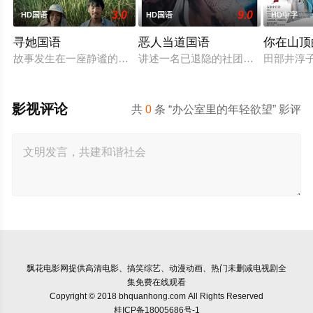
3.0
9.0
HD国语
HD国语
HD中字
寻她国语
恶人当道国语
你在山顶
故事发生在一座静谧的南方蔗村，齐齐整整的陈凤娣（舒淇 饰）
讲述一名已退隐的社团老大，因一群
田部井淳子
影视评论
共
0
条 “办公室里的年轻欲望” 影评
飘花电影网
提供高清电影、搞笑综艺、动漫动画、热门未删减电视剧全
集免费在线观看
Copyright © 2018 bhquanhong.com All Rights Reserved
桂ICP备18005686号-1