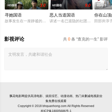
3.0
9.0
HD国语
HD国语
HD中字
寻她国语
恶人当道国语
你在山顶
故事发生在一座静谧的南方蔗村，齐齐整整的陈凤娣（舒淇 饰）
讲述一名已退隐的社团老大，因一群
田部井淳子
影视评论
共
0
条 “查克的一生” 影评
飘花电影网
提供高清电影、搞笑综艺、动漫动画、热门未删减电视剧全
集免费在线观看
Copyright © 2018 bhquanhong.com All Rights Reserved
桂ICP备18005686号-1