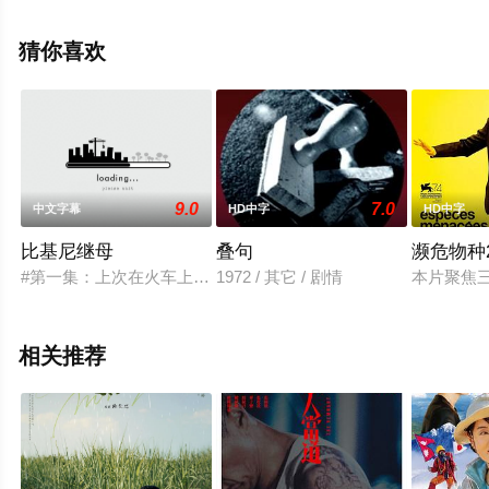
迪·弗拉纳根,凯特·西格尔,大卫·达斯马齐连,米娅·萨拉,马修·
里沃德,哈维·吉兰,莫莉·奎恩,萨曼塔·斯洛扬,迈克尔·特鲁科,
猜你喜欢
卡尔·鲁伯利,考莉安卡·基尔彻,拉胡等演员精彩演绎的美国
电影，手机免费观看高清无删减完整版电影大全就上飘花
影院，更多相关信息可移步至豆瓣电影、电视猫或剧情网
等平台了解。
9.0
7.0
中文字幕
HD中字
HD中字
比基尼继母
叠句
濒危物种2
#第一集：上次在火车上偶遇变态的女子至今难忘，这次她又坐
1972 / 其它 / 剧情
本片聚焦
相关推荐