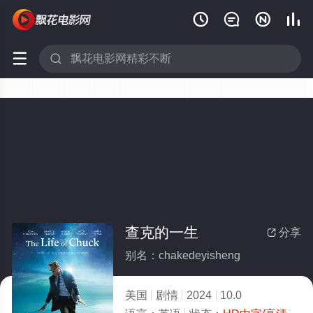






查克的一生
分享

别名：chakedeyisheng
美国
剧情
2024
10.0