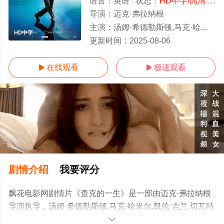
语言：
英语
状态：
HD中字/高清
- 免费在线观看
导演：
迈克·弗拉纳根
主演：
汤姆·希德勒斯顿,马克·哈米尔,凯伦·吉兰,切瓦特·埃加福,安娜丽丝·巴索,雅各布·特伦布莱,本杰明·帕杰克,科迪·弗拉
HD中字
更新时间：
2025-08-06
在线观看
极速观看


剧情介绍
我要评分
飘花电影网剧情片《查克的一生》是一部由迈克·弗拉纳根
导演执导，汤姆·希德勒斯顿,马克·哈米尔,凯伦·吉兰,切瓦特
·埃加福,安娜丽丝·巴索,雅各布·特伦布莱,本杰明·帕杰克,科
