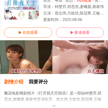
语言：
粤语
状态：
HD/高清
- 免费在线观看
导演：
钟楚乔,郑思杰,麦曦茵,唐家伟
主演：
曾志伟,方皓玟,陈冠希,王敏奕,恬妞,徐天佑,黄日华
HD
更新时间：
2025-08-06
在线观看
极速观看


剧情介绍
我要评分
飘花电影网剧情片《打开我天空国语》是一部由钟楚乔,郑
思杰,麦曦茵,唐家伟导演执导，曾志伟,方皓玟,陈冠希,王敏
奕,恬妞,徐天佑,黄日华等演员精彩演绎的中国香港,中国澳
