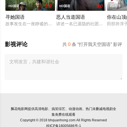
3.0
9.0
HD国语
HD国语
HD中字
寻她国语
恶人当道国语
你在山顶
故事发生在一座静谧的南方蔗村，齐齐整整的陈凤娣（舒淇 饰）
讲述一名已退隐的社团老大，因一群
田部井淳子
影视评论
共
0
条 “打开我天空国语” 影评
飘花电影网
提供高清电影、搞笑综艺、动漫动画、热门未删减电视剧全
集免费在线观看
Copyright © 2018 bhquanhong.com All Rights Reserved
桂ICP备18005686号-1