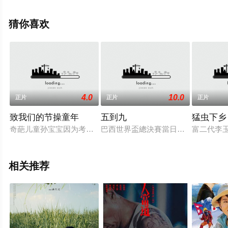
门电影，手机免费观看高清无删减完整版电影大全就上飘
花影院，更多相关信息可移步至豆瓣电影、电视猫或剧情
猜你喜欢
网等平台了解。
4.0
10.0
正片
正片
正片
致我们的节操童年
五到九
猛虫下乡
奇葩儿童孙宝宝因为考试分数差一分及格，无法向严厉的老爸交
巴西世界盃總決賽當日，下午五點，
富二代李
相关推荐