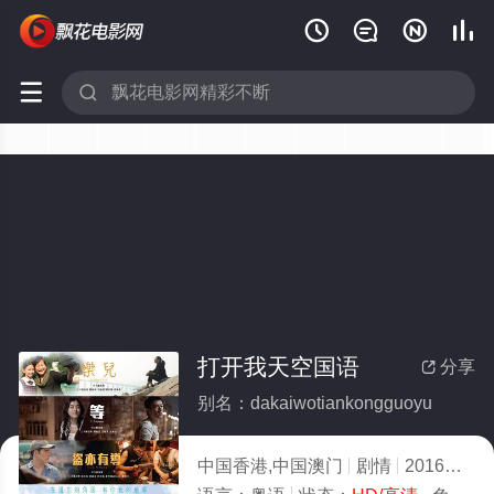






打开我天空国语
分享

别名：dakaiwotiankongguoyu
中国香港,中国澳门
剧情
2016
9.0