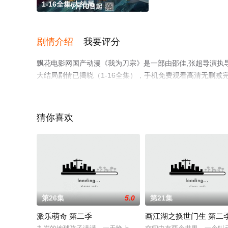
1-16全集/大结局
剧情介绍
我要评分
飘花电影网国产动漫《我为刀宗》是一部由邵佳,张超导演执导
大结局剧情已揭晓（1-16全集），手机免费观看高清无删
剧情网等平台了解。
猜你喜欢
第26集
5.0
第21集
派乐萌奇 第二季
画江湖之换世门生 第二