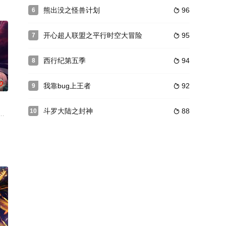
也将同时死去，一个自
做了许多好事。每当响起求助的警报，俏皮的团子、勇敢的
熊出没之怪兽计划
96
6

险》是动画系列片《开心超人联盟》的全新系列，以连续剧的形式展现。故事
开心超人联盟之平行时空大冒险
95
7

西行纪第五季
94
8

0
我靠bug上王者
92
9

斗罗大陆之封神
88
10

名。吕布暗中、要挟残
丧胆，却不料被妻子洛灵，兄弟狼十三背叛，陨落十魔深渊！
密存在着的“特殊能力者”。他们不会在普通人面前暴露自己，并通过一个自治组