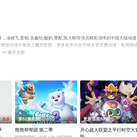
，凃雄飞,姜聪,吴鑫怡,酸奶,曹配,陈大刚等演员精彩演绎的中国大陆动漫
减完整版动漫全集就上飘花影院，更多相关信息可移步至豆瓣动漫、电视猫
展开全部

5.0
第52集完结
5.0
更新至第52集
5.
季
熊熊帮帮团 第二季
开心超人联盟之平行时空大
险