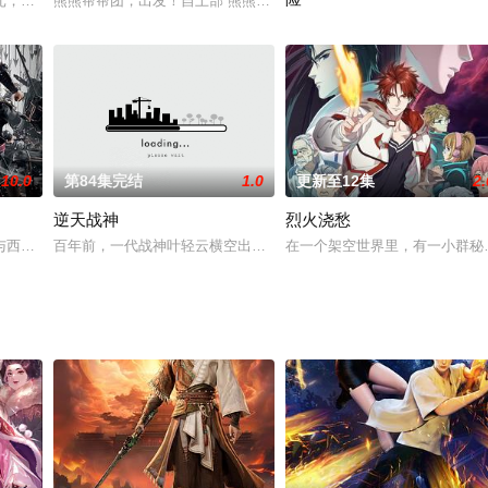
星系的外星小红人萌奇，得知宇宙飞船损毁严重，需要很长时间进
元，一个叫易。两个世界的人生死相依，若一个世界的你死去，另一个世界的你
熊熊帮帮团，出发！自上部“熊熊帮帮团”组成后，已经为小镇居民们
《开心超人联盟之平行时空大冒
10.0
第84集完结
1.0
更新至12集
2.
逆天战神
烈火浇愁
。暂无内容六年后，两人再度重逢，一个明明相爱却坚持逃避，一
与西凉军于虎牢关狭路相逢。关羽、张飞协助大哥三英战吕布，刘备终于一战成
百年前，一代战神叶轻云横空出世，碾压各路天骄之子，令敌人闻风
在一个架空世界里，有一小群秘