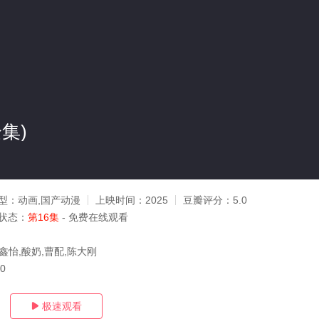
集)
型：
动画,国产动漫
上映时间：
2025
豆瓣评分：
5.0
状态：
第16集
- 免费在线观看
鑫怡,酸奶,曹配,陈大刚
10
极速观看
