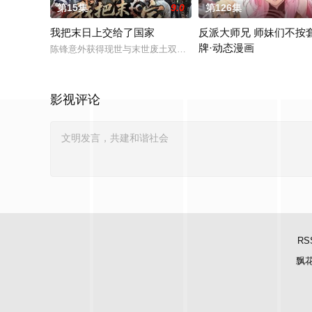
第15集
9.0
第126集
我把末日上交给了国家
反派大师兄 师妹们不按
牌·动态漫画
陈锋意外获得现世与末世废土双向穿越的能力，没有选择独行倒
林萧穿越后成了青岚宗的反
影视评论
RS
飘