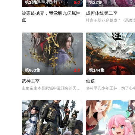
第35集
9.0
第22集
被家族抛弃，我觉醒九亿属性
成何体统第二季
点
社畜王翠花穿越成了《恶魔
赵赫洲的母亲为救嚣张跋扈的长女赵馨儿，不惜在身怀六甲之际，
第663集
3.0
第144集
武神主宰
仙逆
主角秦尘本是武域中最顶尖的天才强者，却遭歹人暗算，陨落大
乡村平凡少年王林，为了心