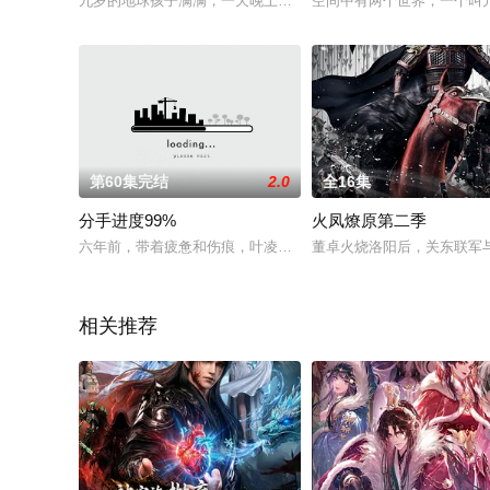
九岁的地球孩子满满，一天晚上在自己的衣柜里发现了来自多萌
空间中有两个世界，一个叫
第60集完结
2.0
全16集
分手进度99%
火凤燎原第二季
六年前，带着疲惫和伤痕，叶凌汐决绝地从盛南衡的世界里逃开
董卓火烧洛阳后，关东联军
相关推荐