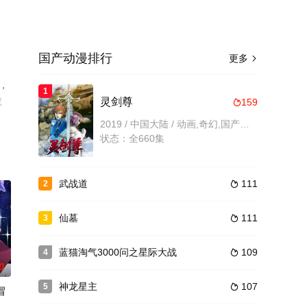
国产动漫排行
更多

，
1
或
灵剑尊
159

2019 / 中国大陆 / 动画,奇幻,国产动漫
状态：全660集
武战道
111
2

仙墓
111
3

蓝猫淘气3000问之星际大战
109
4

0
神龙星主
107
5

冒