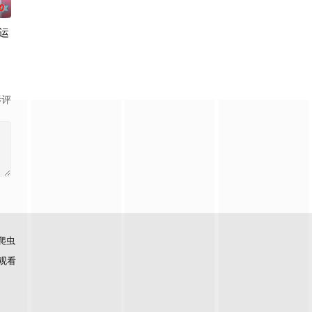
0
运
曾经还是普通人时的日子。修仙大佬降临现代都市，成为一名
，只能没事戏弄下四师
影评
爬虫
观看