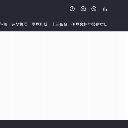




芭蕾
造梦机器
罗尼和我
十三条命
伊尼舍林的报丧女妖