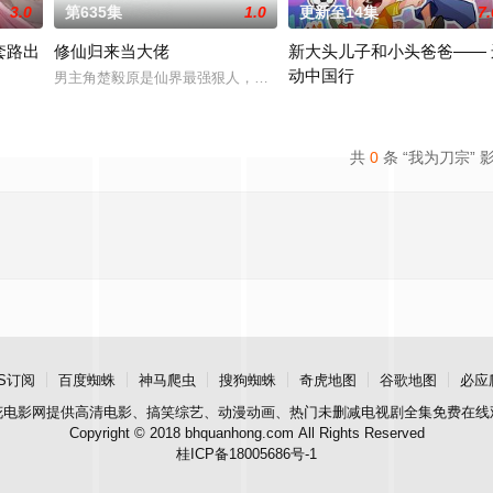
3.0
第635集
1.0
更新至14集
7.
套路出
修仙归来当大佬
新大头儿子和小头爸爸—— 
动中国行
卖，而是带着丧尸样本与基因药剂主动向国家坦白，并当众展示穿
男主角楚毅原是仙界最强狠人，但一次意外的渡劫失败让他回到过去
派大师兄！只要按照原著剧情走，当个恶心人的反派，便能成仙飞升！无奈之下
2030 / 大陆 / 国产动漫
共
0
条 “我为刀宗” 
S订阅
百度蜘蛛
神马爬虫
搜狗蜘蛛
奇虎地图
谷歌地图
必应
花电影网
提供高清电影、搞笑综艺、动漫动画、热门未删减电视剧全集免费在线
Copyright © 2018 bhquanhong.com All Rights Reserved
桂ICP备18005686号-1