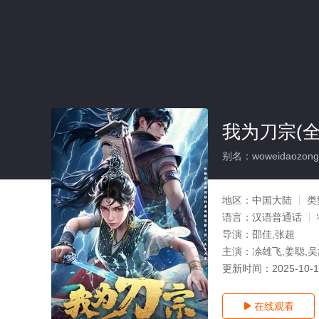
我为刀宗(全
别名：woweidaozong
地区：
中国大陆
类
语言：
汉语普通话
导演：
邵佳,张超
主演：
凃雄飞,姜聪,吴
更新时间：
2025-10-
在线观看
