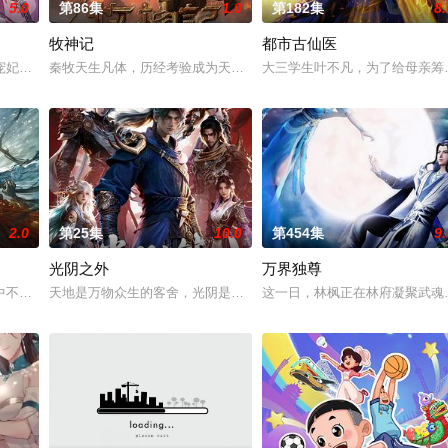
5.0
第86集
1.0
第182集
8.
牧神记
都市古仙医
宠妃》中的必死角色庾晚音，与同为现代人穿越的皇帝夏侯澹相认后，二人结盟
秦牧天生凡体，历经考验成为天魔教教主，被延康国封为第一任太学
大三学生叶不凡，为了给母亲筹
动用“太初混沌体”天赋，救回重伤的女儿。然而这一举动，却
2.0
第25集
10.0
第454集
9.
光阴之外
万界独尊
陆禁地死亡峡谷。必死无疑的秦尘，却意外触发神秘古剑的力量…
中不屈的信念踏入仙门修行，克服天资不足的困境，逆流而上，积极面对苦难与
天地是万物众生的客舍，光阴是古往今来的过客。苍天残面张开诡异
这一日，林枫正在林府凝聚武魂