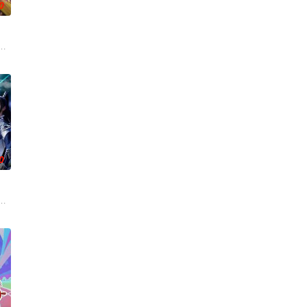
0
，欲抵抗端王夏侯泊与
博士。延康国叛乱之战中秦牧引来魔神，掀起浩荡风云，后随
集医药费碰瓷，不料遇到不按套路出牌的女司机，被撞之后的叶不凡无意中穿
0
挑战，不断突破自我，
之眼，所视之处生灵涂炭，化为永恒的禁区。末世之中，因果
，不想，他才刚将剑武魂修炼成雏形，未婚妻姬漫夭就趁机夺走了他的武魂，