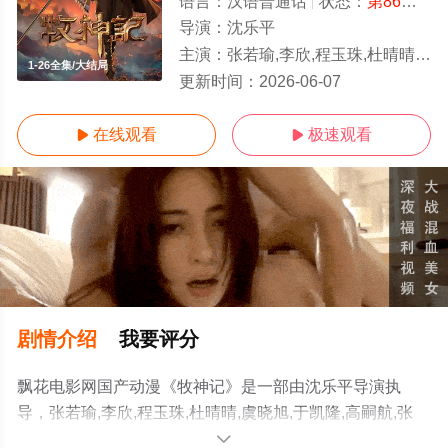
语言：
汉语普通话
状态：
第86集
- 
导演：
沈乐平
主演：
张若瑜,李欣,程玉珠,杜晴晴,虞晓旭,于凯隆,高嗣航,张恒,王宇航,刘宇轩,唐昊
1-26全集/大结局
更新时间：
2026-06-07
在线观看
极速观看


剧情介绍
我要评分
飘花电影网国产动漫《牧神记》是一部由沈乐平导演执
导，张若瑜,李欣,程玉珠,杜晴晴,虞晓旭,于凯隆,高嗣航,张
恒,王宇航,刘宇轩,唐昊等演员精彩演绎的中国大陆动漫，大
