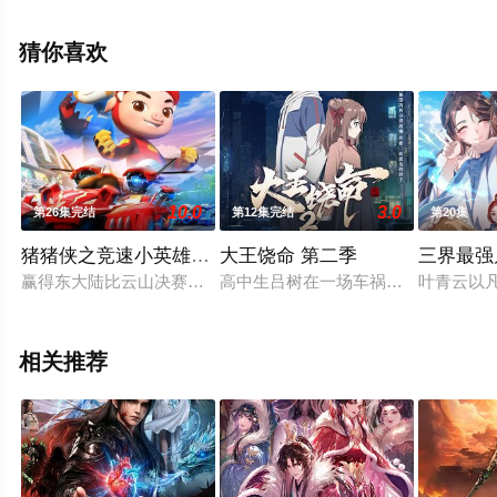
结局剧情已揭晓（1-26全集），手机免费观看高清无删减
完整版动漫全集就上飘花影院，更多相关信息可移步至豆
猜你喜欢
瓣动漫、电视猫或剧情网等平台了解。
10.0
3.0
第26集完结
第12集完结
第20集
猪猪侠之竞速小英雄 第七季
大王饶命 第二季
三界最强
赢得东大陆比云山决赛冠军后，超星车队来到下一个奖杯所在的
高中生吕树在一场车祸中改变了自己
叶青云以
相关推荐