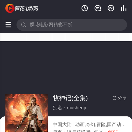






牧神记(全集)
分享

别名：mushenji
中国大陆
动画,奇幻,冒险,国产动漫
2