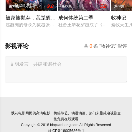
9.0
5.0
第35集
第22集
第86集
被家族抛弃，我觉醒九亿属性点
成何体统第二季
牧神记
赵赫洲的母亲为救嚣张跋扈的长女赵馨儿，不惜在身怀六甲之际，
社畜王翠花穿越成了《恶魔宠妃》中
秦牧天生
影视评论
共
0
条 “牧神记” 影评
飘花电影网
提供高清电影、搞笑综艺、动漫动画、热门未删减电视剧全
集免费在线观看
Copyright © 2018 bhquanhong.com All Rights Reserved
桂ICP备18005686号-1