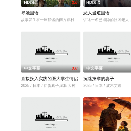
HD国语
3.0
HD国语
寻她国语
恶人当道国语
故事发生在一座静谧的南方蔗村，齐齐整整的陈凤娣（舒淇 饰）和
讲述一名已退隐的社团老大
中文字幕
3.0
中文字幕
直接投入实践的医大学生情侣
沉迷按摩的妻子
2025 / 日本 / 伊贺真子,武田大树
2025 / 日本 / 波木艾娜