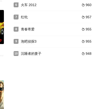
饰）同被分到传说
地扛起属于他们的责任与义务。程锋（陈思成 饰）、吴狄
陶艺师林嫣（林熙蕾 饰）终于恢复健康，但是随之而来事情却让她倍感惶恐。
火车 2012
960
6

红牝
957
7

青春寄爱
955
8

0
泡吧侦探3
955
9

沉睡者的妻子
948
10

生父亲的身边被告知弟
戴先生掌控的社团首当其冲在打击范围之内。是夜，戴先生
己的好手艺在大上海过着平凡的生活。日军侵占上海之后，一次意外的事故使他