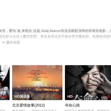
执导，爱珀·迪,米凯拉·拉兹,Gold,Azeron等演员精彩演绎的菲律宾电影，
整版电影大全就上飘花影院，更多相关信息可移步至豆瓣电影、电视猫或剧
展开全部

10.0
HD国语版
7.0
HD
5.
北京爱情故事(2012)
夺命心跳