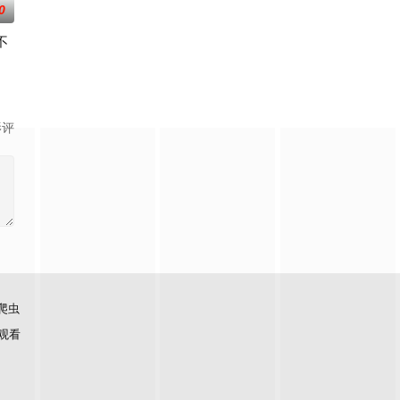
0
不
庆病重仍托战友助子，
家破人亡，被迫从军十载。他携恨归来，精心设局，以交易
影评
爬虫
观看