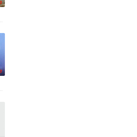
0
975年作为珠穆朗玛峰日本女子登山队副队长兼攀登队
讨要无果后，讨债公司老板瑞秋挺身而出。她集结布朗克和席德组成一支精英
0
镇同所有的往常一样，只是秦朗嗦完一碗米粉后，还是以掠夺者的身份向她告