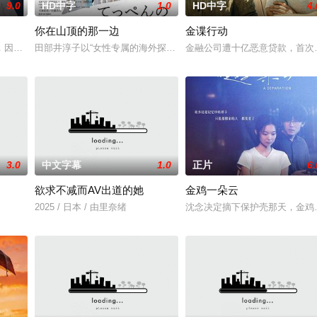
9.0
HD中字
1.0
HD中字
4.
你在山顶的那一边
金谍行动
甘耀祖（白客 饰）一家正在等待家庭新成员的诞生， 但一
，因一群受收购重建问题被欺压的街坊而重出江湖的故事。
田部井淳子以“女性专属的海外探险”为口号成立了女子攀登俱乐部，1
金融公司遭十亿恶意贷款，首次
3.0
中文字幕
1.0
正片
6.
欲求不减而AV出道的她
金鸡一朵云
2025 / 日本 / 由里奈绪
沈念决定摘下保护壳那天，金鸡