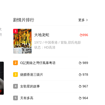
剧情片排行
更多

大
1
情
大地龙蛇
996

1972 / 中国香港 / 冒险,邵氏电影
状态：HD高清
O記實錄之灣仔風暴粤语
989
2

烧腊香港三级片
978
3

女歌星的故事
967
4

0
天有多高
964
5
