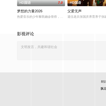
HD国语
7.0
HD国语
梦想的力量2026
父爱无声
热爱音乐的少年黎凯确诊骨癌，在生命最后时光里，他隐瞒病情
退伍老兵张国庆养育养子张
影视评论
RS
飘