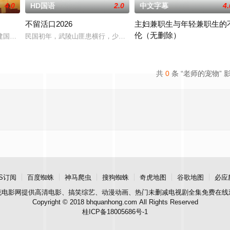
4.0
HD国语
2.0
中文字幕
4.
不留活口2026
主妇兼职生与年轻兼职生的
伦（无删除）
坚持创作，渴望得到爱豆回应。母亲联合同学们秘密学唱他的歌。
建国，建国因提亲被拒、青梅竹马安晓云意外离世沉沦，后外出闯荡受挫。张国
民国初年，武陵山匪患横行，少年老幺因“白虎队”土匪与线人告密而
2025 / 日本 / 小凑四叶
共
0
条 “老师的宠物” 
S订阅
百度蜘蛛
神马爬虫
搜狗蜘蛛
奇虎地图
谷歌地图
必应
花电影网
提供高清电影、搞笑综艺、动漫动画、热门未删减电视剧全集免费在线
Copyright © 2018 bhquanhong.com All Rights Reserved
桂ICP备18005686号-1