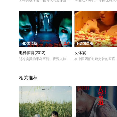
工科男杨泽雨，在写代码交作业的时候，无意中手机被植入了一个
20世纪30年代，华南医科
HD国语版
1.0
HD国语版
电梯惊魂(2013)
女体宴
阴冷诡异的半岛医院，夜深人静时分，灯光闪烁昏暗，在该医院供
在中国西部封建穷苦的家庭
相关推荐