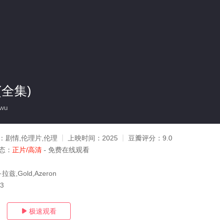
全集)
wu
：
剧情,伦理片,伦理
上映时间：
2025
豆瓣评分：
9.0
态：
正片/高清
- 免费在线观看
兹,Gold,Azeron
13
极速观看
