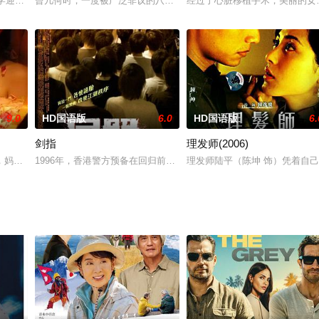
能够穿越回过去的APP软件。一开始他不知道，这个软件是暗
大学迎来了新的学生。出身优渥的好姐妹夏梦芊（温心 饰）和方慧茹（赵多娜 
曾几何时，一度被广泛非议的八零后们纷纷走上社会，开始自觉不自觉
经过了心脏移植手术，美丽的女
9.0
HD国语版
6.0
HD国语版
6.
剑指
理发师(2006)
职的马护士（杨青 饰）意外惨死电梯间，掀开了一连串恐怖和
，妈妈被人包养后，包养者又包养了年轻的姑娘，妈妈跳楼自杀。女主角回到亲
1996年，香港警方预备在回归前夕涤荡黑帮势力，营造法制环境，
理发师陆平（陈坤 饰）凭着自