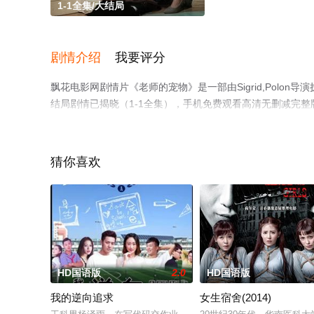
1-1全集/大结局
剧情介绍
我要评分
飘花电影网剧情片《老师的宠物》是一部由Sigrid,Polon导演
结局剧情已揭晓（1-1全集），手机免费观看高清无删减完
网等平台了解。
猜你喜欢
HD国语版
2.0
HD国语版
我的逆向追求
女生宿舍(2014)