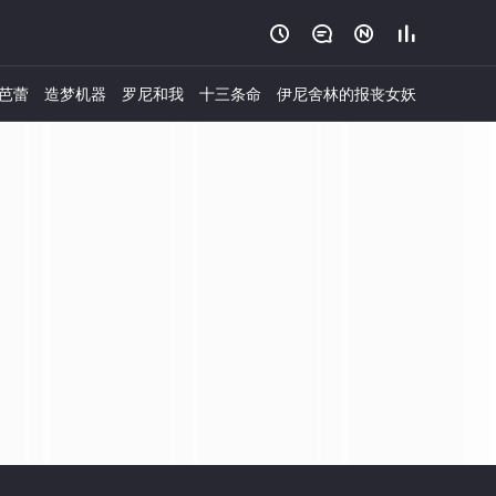




芭蕾
造梦机器
罗尼和我
十三条命
伊尼舍林的报丧女妖