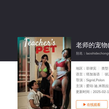
老师的宠物(
别名：laoshidechong
地区：
菲律宾
类型
语言：
塔加洛语
状
导演：
Sigrid,Polon
主演：
爱珀·迪,米凯拉·拉
更新时间：
2025-02-
在线观看
