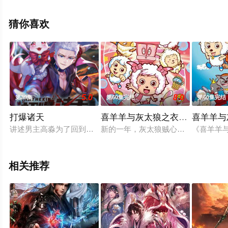
看高清无删减完整版动漫全集就上飘花影院，更多相关信
息可移步至豆瓣动漫、电视猫或剧情网等平台了解。
猜你喜欢
5.0
8.0
第39集
第60集完结
第60集完结
打爆诸天
喜羊羊与灰太狼之衣橱大冒险
喜羊羊与
讲述男主高淼为了回到地球穿梭于亿万电影、漫画、小说等文艺
新的一年，灰太狼贼心不死，依然奔跑
《喜羊羊
相关推荐