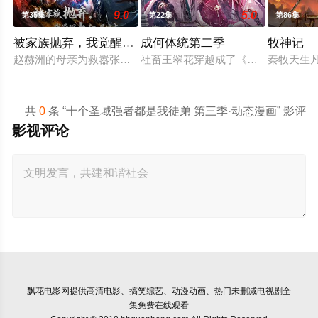
9.0
5.0
第35集
第22集
第86集
被家族抛弃，我觉醒九亿属性点
成何体统第二季
牧神记
赵赫洲的母亲为救嚣张跋扈的长女赵馨儿，不惜在身怀六甲之际，
社畜王翠花穿越成了《恶魔宠妃》中
秦牧天生
共
0
条 “十个圣域强者都是我徒弟 第三季·动态漫画” 影评
影视评论
飘花电影网
提供高清电影、搞笑综艺、动漫动画、热门未删减电视剧全
集免费在线观看