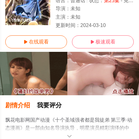
语言：
普通话
状态：
第25集
- 免费在线观看
导演：
未知
主演：
未知
1-1全集/大结局
更新时间：
2024-03-10
在线观看
极速观看


剧情介绍
我要评分
飘花电影网国产动漫《十个圣域强者都是我徒弟 第三季·动
态漫画》是一部由知名导演执导，明星演员精彩演绎的中
国大陆动漫，大结局剧情已揭晓（1-1全集），手机免费观
