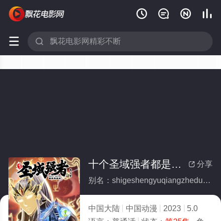






十个圣域强者都是我徒弟 第三季·动态漫画(全集)
分享

别名：shigeshengyuqiangzhedushiwotudidisanjidongtaimanhua
中国大陆
中国动漫
2023
5.0