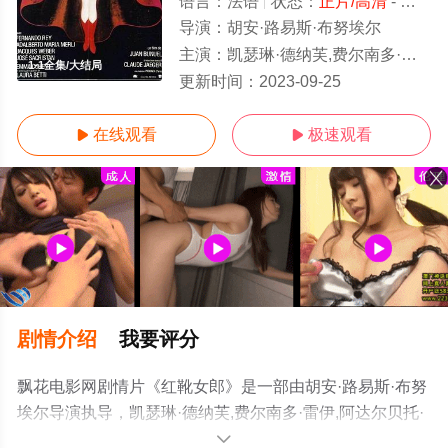
语言：
法语
状态：
正片/高清
- 免费在线观看
导演：
胡安·路易斯·布努埃尔
主演：
凯瑟琳·德纳芙,费尔南多·雷伊,阿达尔贝托·马里亚·梅利,雅各布·韦伯,何塞·萨克里斯坦,艾玛·科恩,劳拉·贝蒂
1-1全集/大结局
更新时间：
2023-09-25
在线观看
极速观看


剧情介绍
我要评分
飘花电影网剧情片《红靴女郎》是一部由胡安·路易斯·布努
埃尔导演执导，凯瑟琳·德纳芙,费尔南多·雷伊,阿达尔贝托·
马里亚·梅利,雅各布·韦伯,何塞·萨克里斯坦,艾玛·科恩,劳拉·
