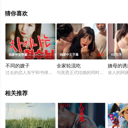
贝蒂等演员精彩演绎的法国 / 意大利 / 西班牙电影，大结局
剧情已揭晓（1-1全集），手机免费观看高清无删减完整版
猜你喜欢
电影大全就上飘花影院，更多相关信息可移步至豆瓣电
影、电视猫或剧情网等平台了解。
3.0
3.0
独家中文字幕
独家中文字幕
HD无字
不同的嫂子
全家轮流吃
姨母的诱
过去的恋人东宇和书律做爱了。做爱结束后，东宇向书律告白说
与英恩正式结婚的同时成为恋人的岳
迷人的阿姨
相关推荐