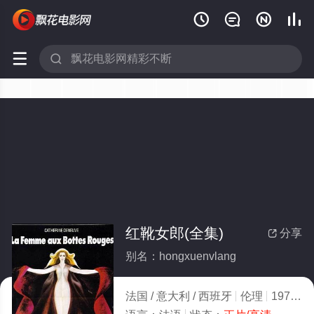






红靴女郎(全集)
分享

别名：hongxuenvlang
法国 / 意大利 / 西班牙
伦理
1974
1