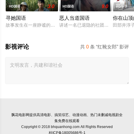
3.0
9.0
HD国语
HD国语
HD中字
寻她国语
恶人当道国语
你在山顶
故事发生在一座静谧的南方蔗村，齐齐整整的陈凤娣（舒淇 饰）
讲述一名已退隐的社团老大，因一群
田部井淳子
影视评论
共
0
条 “红靴女郎” 影评
飘花电影网
提供高清电影、搞笑综艺、动漫动画、热门未删减电视剧全
集免费在线观看
Copyright © 2018 bhquanhong.com All Rights Reserved
桂ICP备18005686号-1