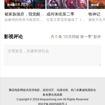
9.0
5.0
第35集
第22集
第86集
被家族抛弃，我觉醒九亿属性点
成何体统第二季
牧神记
赵赫洲的母亲为救嚣张跋扈的长女赵馨儿，不惜在身怀六甲之际，
社畜王翠花穿越成了《恶魔宠妃》中
秦牧天生
影视评论
共
0
条 “日月同错 第一季” 影评
飘花电影网
提供高清电影、搞笑综艺、动漫动画、热门未删减电视剧全
集免费在线观看
Copyright © 2018 bhquanhong.com All Rights Reserved
桂ICP备18005686号-1