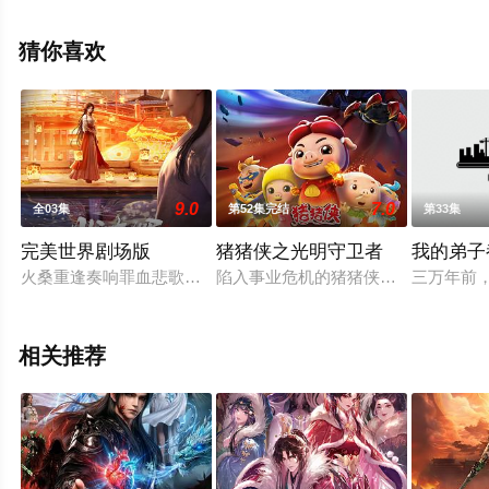
集就上飘花影院，更多相关信息可移步至豆瓣动漫、电视
猫或剧情网等平台了解。
猜你喜欢
9.0
7.0
全03集
第52集完结
第33集
完美世界剧场版
猪猪侠之光明守卫者
我的弟子
火桑重逢奏响罪血悲歌，灰烬落处石灵绝境重生。
陷入事业危机的猪猪侠拼尽全力想咸
三万年前
相关推荐