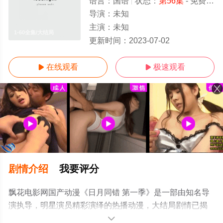
语言：
国语
状态：
第56集
- 免费在线观看
导演：
未知
主演：
未知
1-60全集/大结局
更新时间：
2023-07-02
在线观看
极速观看


剧情介绍
我要评分
飘花电影网国产动漫《日月同错 第一季》是一部由知名导
演执导，明星演员精彩演绎的热播动漫，大结局剧情已揭
晓（1-60全集），手机免费观看高清无删减完整版动漫全
