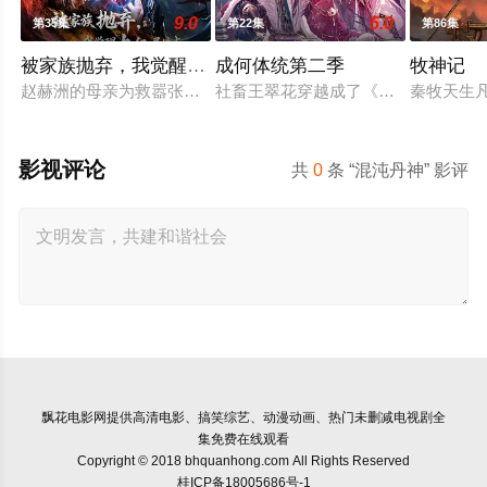
9.0
5.0
第35集
第22集
第86集
被家族抛弃，我觉醒九亿属性点
成何体统第二季
牧神记
赵赫洲的母亲为救嚣张跋扈的长女赵馨儿，不惜在身怀六甲之际，
社畜王翠花穿越成了《恶魔宠妃》中
秦牧天生
影视评论
共
0
条 “混沌丹神” 影评
飘花电影网
提供高清电影、搞笑综艺、动漫动画、热门未删减电视剧全
集免费在线观看
Copyright © 2018 bhquanhong.com All Rights Reserved
桂ICP备18005686号-1