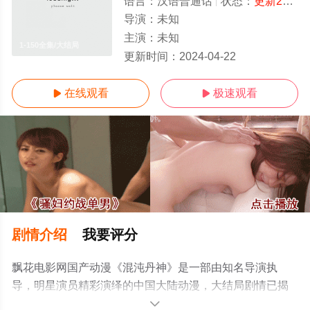
语言：
汉语普通话
状态：
更新287
-
导演：
未知
主演：
未知
1-150全集/大结局
更新时间：
2024-04-22
在线观看
极速观看


剧情介绍
我要评分
飘花电影网国产动漫《混沌丹神》是一部由知名导演执
导，明星演员精彩演绎的中国大陆动漫，大结局剧情已揭
晓（1-150全集），手机免费观看高清无删减完整版动漫全
