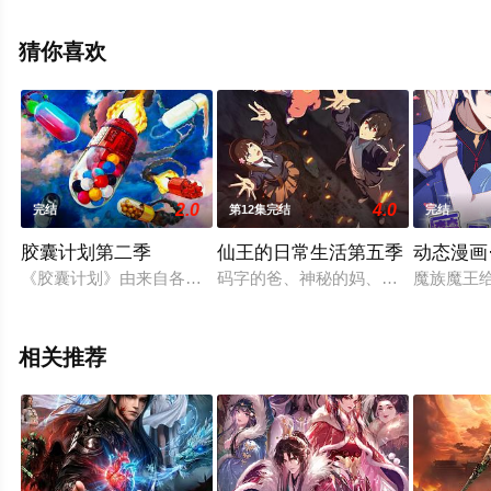
集就上飘花影院，更多相关信息可移步至豆瓣动漫、电视
猫或剧情网等平台了解。
猜你喜欢
2.0
4.0
完结
第12集完结
完结
胶囊计划第二季
仙王的日常生活第五季
动态漫画
《胶囊计划》由来自各行业、具有成熟动画制作经验的专业团队
码字的爸、神秘的妈、全新的妹妹和
魔族魔王
相关推荐