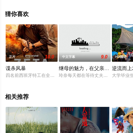
等演员精彩演绎的加拿大电影，手机免费观看高清无删减
完整版电影大全就上飘花影院，更多相关信息可移步至豆
猜你喜欢
瓣电影、电视猫或剧情网等平台了解。
10.0
9.0
正片
中文字幕
HD国语
谍杀风暴
继母的魅力，在父亲迟到时爆发
逆流而上2
四名前西班牙特工在全球不同地点同时遇刺。西班牙国家情报中
玲奈每天都在等待丈夫回家，而丈夫
大学毕业
相关推荐