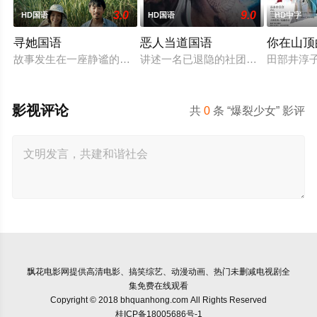
3.0
9.0
HD国语
HD国语
HD中字
寻她国语
恶人当道国语
你在山顶
故事发生在一座静谧的南方蔗村，齐齐整整的陈凤娣（舒淇 饰）
讲述一名已退隐的社团老大，因一群
田部井淳子
影视评论
共
0
条 “爆裂少女” 影评
飘花电影网
提供高清电影、搞笑综艺、动漫动画、热门未删减电视剧全
集免费在线观看
Copyright © 2018 bhquanhong.com All Rights Reserved
桂ICP备18005686号-1