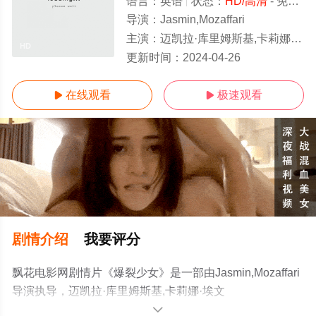
语言：
英语
状态：
HD/高清
- 免费在线观看
导演：
Jasmin,Mozaffari
主演：
迈凯拉·库里姆斯基,卡莉娜·埃文斯,Callum,Thompson,David,Kingston,Tamara,LeCl
HD
更新时间：
2024-04-26
在线观看
极速观看


剧情介绍
我要评分
飘花电影网剧情片《爆裂少女》是一部由Jasmin,Mozaffari
导演执导，迈凯拉·库里姆斯基,卡莉娜·埃文
斯,Callum,Thompson,David,Kingston,Tamara,LeClair,Scott,C
