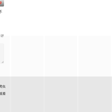
0
不
庆病重仍托战友助子，
家破人亡，被迫从军十载。他携恨归来，精心设局，以交易
影评
爬虫
观看