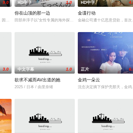
9.0
HD中字
1.0
HD中字
4.
你在山顶的那一边
金谍行动
甘耀祖（白客 饰）一家正在等待家庭新成员的诞生， 但一
，因一群受收购重建问题被欺压的街坊而重出江湖的故事。
田部井淳子以“女性专属的海外探险”为口号成立了女子攀登俱乐部，1
金融公司遭十亿恶意贷款，首次
3.0
中文字幕
1.0
正片
6.
欲求不减而AV出道的她
金鸡一朵云
2025 / 日本 / 由里奈绪
沈念决定摘下保护壳那天，金鸡