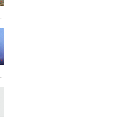
0
975年作为珠穆朗玛峰日本女子登山队副队长兼攀登队
讨要无果后，讨债公司老板瑞秋挺身而出。她集结布朗克和席德组成一支精英
0
镇同所有的往常一样，只是秦朗嗦完一碗米粉后，还是以掠夺者的身份向她告