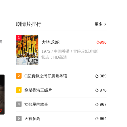
剧情片排行
更多

1
飘
大地龙蛇
996

1972 / 中国香港 / 冒险,邵氏电影
状态：HD高清
O記實錄之灣仔風暴粤语
989
2

烧腊香港三级片
978
3

女歌星的故事
967
4

0
天有多高
964
5
