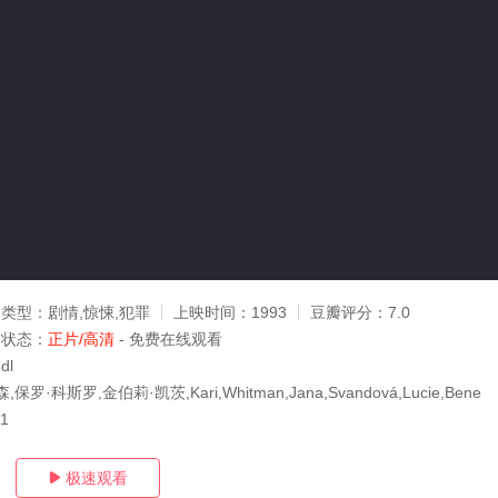
类型：
剧情,惊悚,犯罪
上映时间：
1993
豆瓣评分：
7.0
状态：
正片/高清
- 免费在线观看
dl
罗·科斯罗,金伯莉·凯茨,Kari,Whitman,Jana,Svandová,Lucie,Bene
01
极速观看
