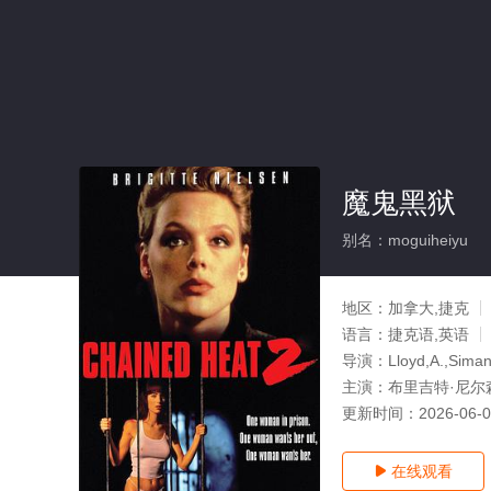
魔鬼黑狱
别名：moguiheiyu
地区：
加拿大,捷克
语言：
捷克语,英语
导演：
Lloyd,A.,Siman
主演：
布里吉特·尼尔森,保
更新时间：
2026-06-
在线观看
