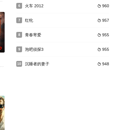
独度过一天，不用担心
尼亚期间，弗拉德-特佩斯王子试图带着他的妻子逃跑，但未获成功。弗拉德被
火车 2012
960
6

红牝
957
7

青春寄爱
955
8

0
泡吧侦探3
955
9

沉睡者的妻子
948
10

，他们必须决定愿意在
真身究竟在何处。近日来，武林帮派的各大帮主接连因为中了
是令黑道胆寒的专职杀手，幼年时阿七曾经亲眼目睹父亲被手下小弟发哥杀死，