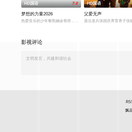
HD国语
7.0
HD国语
梦想的力量2026
父爱无声
热爱音乐的少年黎凯确诊骨癌，在生命最后时光里，他隐瞒病情
退伍老兵张国庆养育养子张
影视评论
RS
飘