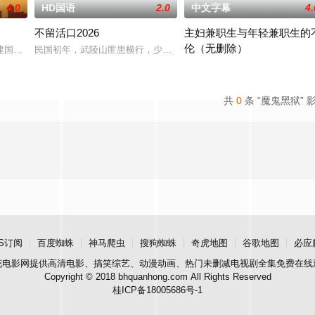
4.0
HD国语
2.0
中文字幕
4.
不留活口2026
主妇兼职生与年轻兼职生的
伦（无删除）
坚持创作，渴望得到爱豆回应。母亲联合同学们秘密学唱他的歌。
建国，建国因提亲被拒、青梅竹马安晓云意外离世沉沦，后外出闯荡受挫。张国
民国初年，武陵山匪患横行，少年老幺因“白虎队”土匪与线人告密而
2025 / 日本 / 小凑四叶
共
0
条 “魔鬼黑狱” 
S订阅
百度蜘蛛
神马爬虫
搜狗蜘蛛
奇虎地图
谷歌地图
必应
花电影网
提供高清电影、搞笑综艺、动漫动画、热门未删减电视剧全集免费在线
Copyright © 2018 bhquanhong.com All Rights Reserved
桂ICP备18005686号-1