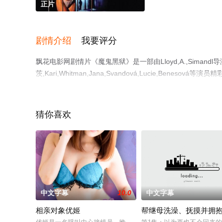
正片
剧情介绍
我要评分
飘花电影网剧情片《魔鬼黑狱》是一部由Lloyd,A.,Simand
茨,Kari,Whitman,Jana,Svandová,Lucie,B
花影院，更多相关信息可移步至豆瓣电影、电视猫或剧情网
猜你喜欢
中文字幕
10.0
中文字幕
相亲对象优姬
帮继母洗澡、抚摸并拥