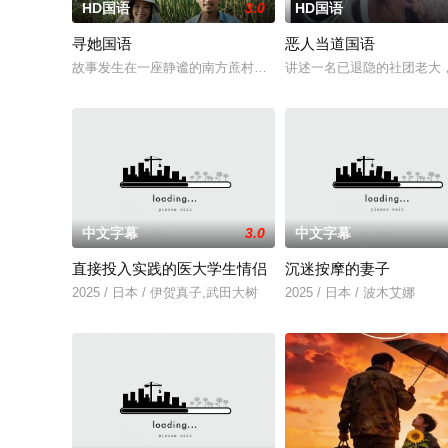
HD国语
3.0
HD国语
寻她国语
恶人当道国语
故事发生在一座静谧的南方蔗村，齐齐整整的陈凤娣（舒淇 饰）和
讲述一名已退隐的社团老大
中文字幕
3.0
中文字幕
直接投入实践的医大学生情侣
沉迷按摩的妻子
2025 / 日本 / 伊贺真子,武田大树
2025 / 日本 / 波木艾娜