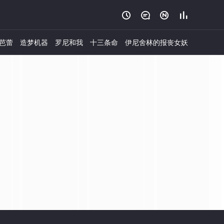




芭蕾
造梦机器
罗尼和我
十三条命
伊尼舍林的报丧女妖