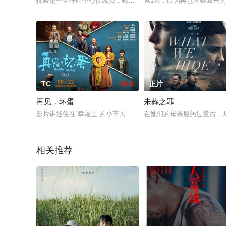
优姬是一名呼叫中心接线员，晚上上班，早上回家。优姬回家后
第1集：以为再也不会回来
TC
10.0
正片
再见，坏蛋
未葬之罪
影片讲述住在“幸福里”的小市民大武（陈明昊 饰），生活过得一
在她们的母亲服药过量后，
相关推荐