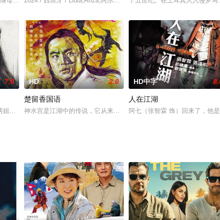
，她那被她冷落的男友采取了特殊手段，确保她看到自己和另一个
的继母回到他们的单间公寓后，两人确认了对彼此的感情，并决定每月在这里单
2024 / 西班牙 / Lidia,Ariza,阿尔佛莱德·卡斯特罗,查尔斯·丹斯
十五世纪。在土耳其人入侵罗马
7.0
HD
2.0
HD中字
8.
楚留香国语
人在江湖
塌糊涂，为了帮人追债认识了小男孩豆豆（陈宇喆 饰），他
两姐妹担心寄养系统会将她们分开，决定隐藏尸体。但他们的谎言可能会被发现
神水宫是江湖中的传说，它从来不参与江湖纷争，亦没有人知道它的
阿七（张智霖 饰）回来了，他