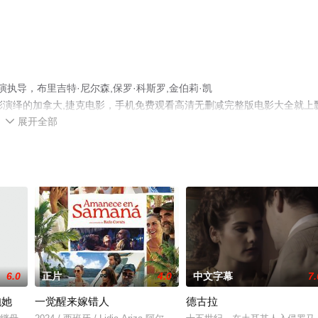
l导演执导，布里吉特·尼尔森,保罗·科斯罗,金伯莉·凯
enesová等演员精彩演绎的加拿大,捷克电影，手机免费观看高清无删减完整版电影大全就上
展开全部
等平台了解。

6.0
正片
4.0
中文字幕
7.
抱她
一觉醒来嫁错人
德古拉