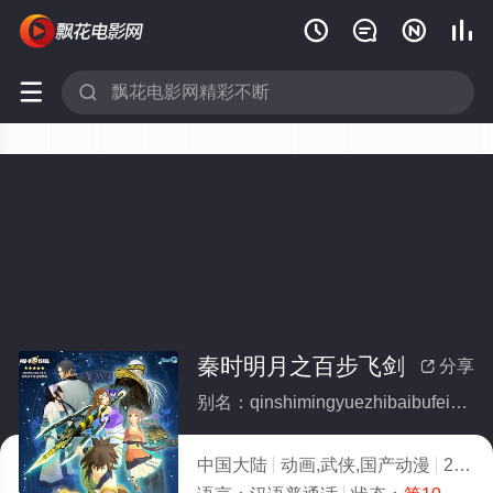






秦时明月之百步飞剑
分享

别名：qinshimingyuezhibaibufeijian
中国大陆
动画,武侠,国产动漫
2007