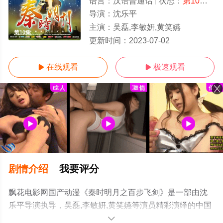
语言：
汉语普通话
状态：
第10集
- 
导演：
沈乐平
主演：
吴磊,李敏妍,黄笑嬿
第10集
更新时间：
2023-07-02
在线观看
极速观看


剧情介绍
我要评分
飘花电影网国产动漫《秦时明月之百步飞剑》是一部由沈
乐平导演执导，吴磊,李敏妍,黄笑嬿等演员精彩演绎的中国
大陆动漫，手机免费观看高清无删减完整版动漫全集就上
