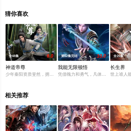
飘花影院，更多相关信息可移步至豆瓣动漫、电视猫或剧
情网等平台了解。
猜你喜欢
6.0
10.0
全48集
第52集完结
全26集
神道帝尊
我能无限顿悟
长生界
少年秦阳资质斐然，拥有令人艳羡的修炼神器“星门”，奈何这份
凭借魄力和勇气，凡体少年萧云在顿
世上谁人
相关推荐