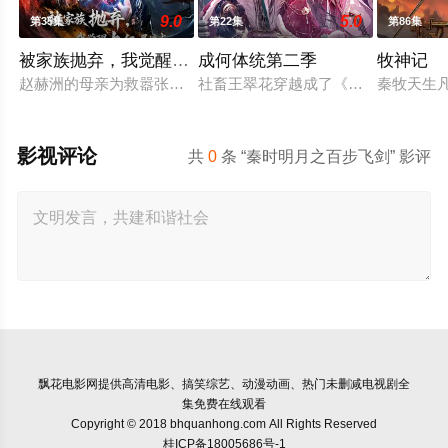
9.0
5.0
第35集
第22集
第86集
被家族抛弃，我觉醒九亿属性点
成何体统第二季
牧神记
赵赫洲的母亲为救嚣张跋扈的长女赵馨儿，不惜在身怀六甲之际，
社畜王翠花穿越成了《恶魔宠妃》中
秦牧天生
影视评论
共
0
条 “秦时明月之百步飞剑” 影评
飘花电影网
提供高清电影、搞笑综艺、动漫动画、热门未删减电视剧全
集免费在线观看
Copyright © 2018 bhquanhong.com All Rights Reserved
桂ICP备18005686号-1