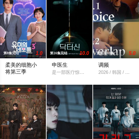
1.0
10.0
5.0
第8集完结
第16集完结
更新至03集
柔美的细胞小
申医生
调频
将第三季
是一部医疗惊悚剧，讲述一位天才医生和
2026 / 韩国 / 韩国
讲述成为人气作家的柔美，以及仍旧只关心柔美的细胞们再次成长