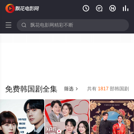






免费韩国剧全集
筛选
共有
1817
部韩国剧
