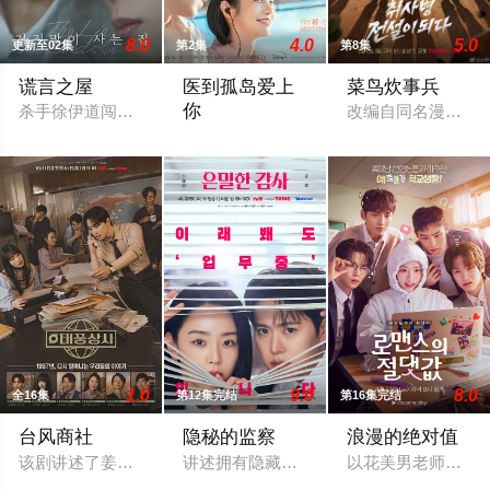
8.0
4.0
5.0
更新至02集
第2集
第8集
谎言之屋
医到孤岛爱上
菜鸟炊事兵
你
杀手徐伊道闯入许东华的家中，将其囚禁，并搜寻一部藏有市长贪
改编自同名漫画。
立志成为顶尖整形外科医生都志义（李宰旭
1.0
9.0
8.0
全16集
第12集完结
第16集完结
台风商社
隐秘的监察
浪漫的绝对值
该剧讲述了姜台风（李俊昊 饰）的成长故事，他是一名小企业的首
讲述拥有隐藏秘密的魅力监查室长朱仁雅
以花美男老师们为主