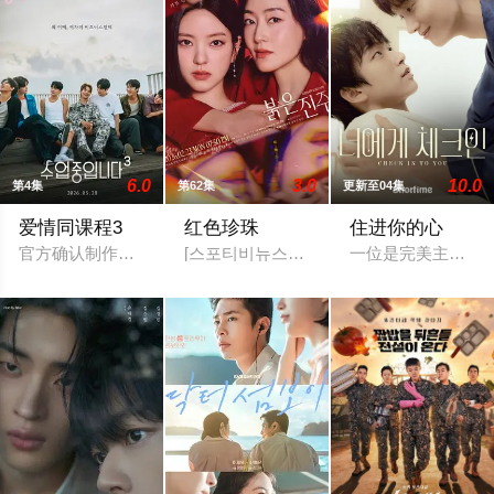
6.0
3.0
10.0
第4集
第62集
更新至04集
爱情同课程3
红色珍珠
住进你的心
官方确认制作第三季。
[스포티비뉴스=강효진 기자] 배우 박진희가
一位是完美主义、