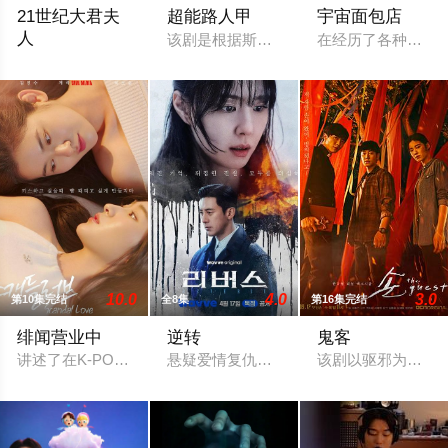
21世纪大君夫
超能路人甲
宇宙面包店
人
该剧是根据斯坦·李的漫画故事构思创作的
在经历了各种艰难
以21世纪君主立宪制的韩国为背景，讲述了一个拥有一切的财阀
10.0
4.0
3.0
第10集完结
全8集
第16集完结
绯闻营业中
逆转
鬼客
讲述了在K-POP女子组合系统中处于不同权力位置的4名女性努
悬疑爱情复仇剧《Reverse》讲述的
该剧以驱邪为题材