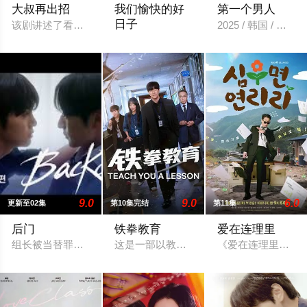
大叔再出招
我们愉快的好
第一个男人
日子
该剧讲述了看似平凡却各有致命魅力的三位大叔，在命运的推动
2025 / 韩国 / 
2026 / 韩国 / 严贤京,尹仲勋,申正允,
9.0
9.0
6.0
更新至02集
第10集完结
第11集
后门
铁拳教育
爱在连理里
组长被当替罪羊准备被公司开除，看似单纯新进职员原来是公司
这是一部以教权保护局为核心且具有宣泄意
《爱在连理里》是一