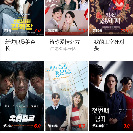
7.0
1.0
10.0
第3集
第37集
第10集
新进职员姜会
给你爱情处方
我的王室死对
长
头
讲述30年来因恶缘而交织在一起的两家人
改编自同名小说。 韩国10大财阀崔成集团的会长姜龙浩在宣布
被朝鲜时代恶毒千金
6.0
6.0
3.0
第6集
第48集
第120集