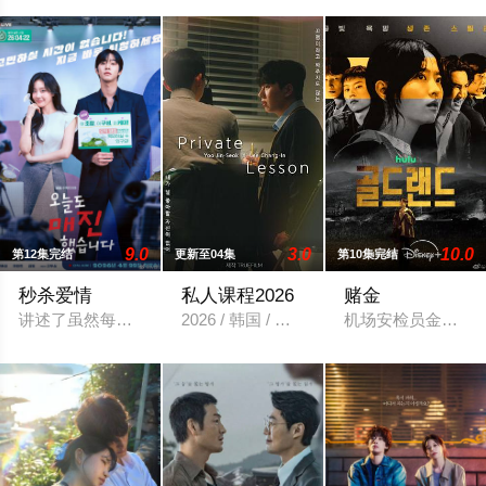
9.0
3.0
10.0
第12集完结
更新至04集
第10集完结
秒杀爱情
私人课程2026
赌金
讲述了虽然每天都在努力工作，但内心中间出现大漏洞的两位男
2026 / 韩国 / 短片,同性,韩国
机场安检员金禧主