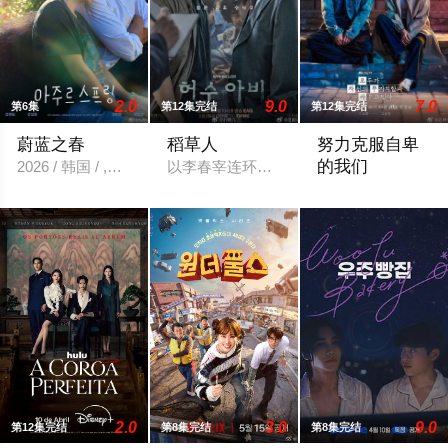
2.0
9.0
7.0
第6集
第12集完结
第12集完结
蔚蓝之春
稻草人
努力克服自卑
的我们
2026 / 韩国 / ,金艺琳,姜相准
以李春宰连环杀人案为背景，讲述了唯一
该剧以电影界为背景
2.0
3.0
9.0
第12集完结
第8集完结
第8集完结