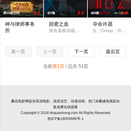
5.0
8.0
9.0
第16集完结
全8集
全8集
神与律师事务
甜蜜之血
夺命许愿
所
拥有着极高吸引力的“甜蜜血液”的男主，
在《Girigo：夺
该剧讲述能看见鬼的律师的故事。
第一页
上一页
下一页
最后页
当前
第1页
/ 总共 51页
飘花电影网
提供高清电影、搞笑综艺、动漫动画、热门未删减电视剧全
集免费在线观看
Copyright © 2018 bhquanhong.com All Rights Reserved
桂ICP备18005686号-1