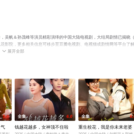
导，吴帆＆孙茂峰等演员精彩演绎的中国大陆电视剧，大结局剧情已揭晓
飘花影院，更多相关信息可移步至豆瓣电视剧、电视猫或剧情网等平台了
展开全部

5.0
全集
6.0
全集
6.
匪气
钱越花越多，女神顶不住啦
重生校花，我是你未来老婆