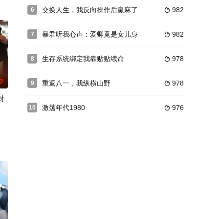
交换人生，我反向操作后赢麻了
982
6

暴君听我心声：爱卿竟是女儿身
982
7

生存系统绑定我靠贴贴续命
978
8

0
重返八一，我纵横山野
978
9

对
激荡年代1980
976
10

强