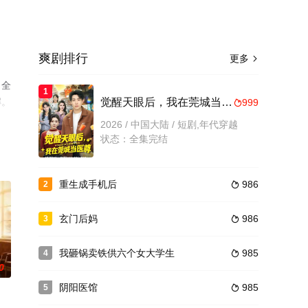
爽剧排行
更多

（全
1
解。
觉醒天眼后，我在莞城当医尊
999

2026 / 中国大陆 / 短剧,年代穿越
状态：全集完结
重生成手机后
986
2

玄门后妈
986
3

我砸锅卖铁供六个女大学生
985
4

0
阴阳医馆
985
5
