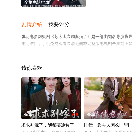
全集完结/全集
剧情介绍
我要评分
飘花电影网爽剧《苏太太高调离婚了》是一部由知名导演执
集完结），手机免费观看高清无删减完整版电视剧全集就上
猜你喜欢
全集
6.0
全集
求求别嫁了，我都要凉透了
陆律，您夫人怎么匪里