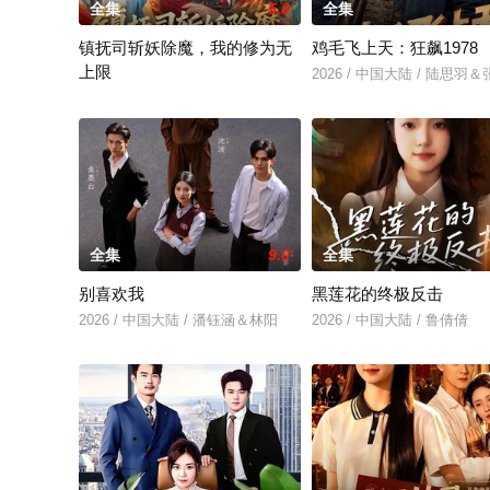
全集
5.0
全集
镇抚司斩妖除魔，我的修为无
鸡毛飞上天：狂飙1978
上限
2026 / 中国大陆 / 陆思羽
2026 / 中国大陆 / 李兼任＆张婉琳
全集
9.0
全集
别喜欢我
黑莲花的终极反击
2026 / 中国大陆 / 潘钰涵＆林阳
2026 / 中国大陆 / 鲁倩倩