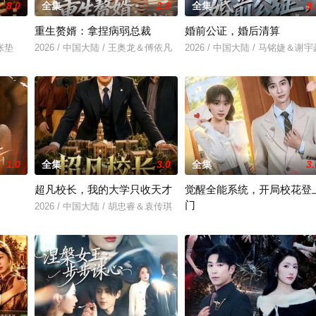
8.0
全集
2.0
全集
9.
重生赘婿：拿捏病弱总裁
婚前公证，婚后清算
＆张垫
2026 / 中国大陆 / 王奥龙＆傅依凡
2026 / 中国大陆 / 马铭婕＆谢宇
1.0
全集
3.0
全集
3.
超凡校长，我的大学只收天才
觉醒全能系统，开局校花登
门
2026 / 中国大陆 / 胡忠睿＆袁传琪
2026 / 中国大陆 / 项泰诚＆高伊