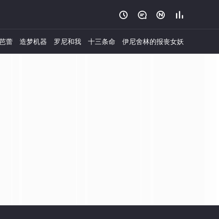




芭蕾
造梦机器
罗尼和我
十三条命
伊尼舍林的报丧女妖