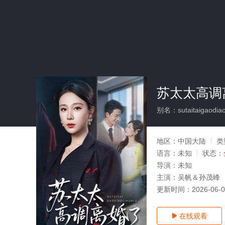
苏太太高调
别名：sutaitaigaodiaol
地区：
中国大陆
类
语言：
未知
状态：
导演：
未知
主演：
吴帆＆孙茂峰
更新时间：
2026-06-
在线观看
