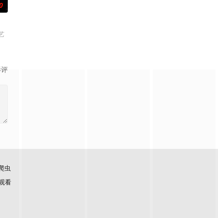
0
艺
影评
爬虫
观看