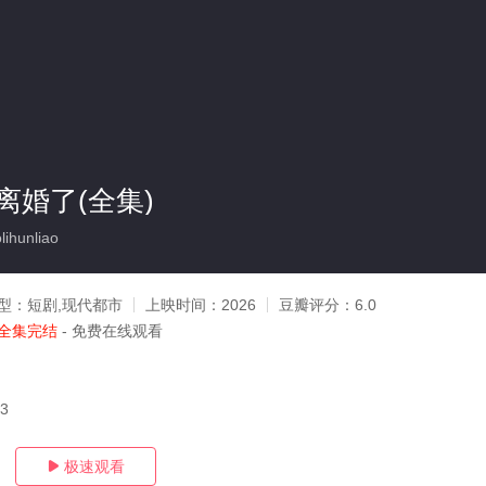
离婚了(全集)
ihunliao
型：
短剧,现代都市
上映时间：
2026
豆瓣评分：
6.0
全集完结
- 免费在线观看
03
极速观看
