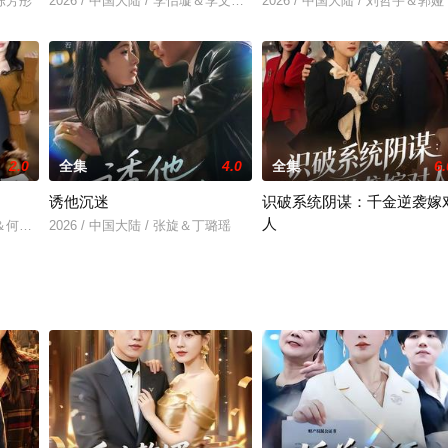
＆陈芳彤
2026 / 中国大陆 / 李怡璇＆李文轩全
2026 / 中国大陆 / 刘哲宇＆郭娅
2.0
全集
4.0
全集
6.
诱他沉迷
识破系统阴谋：千金逆袭嫁
人
主＆何佳妮
2026 / 中国大陆 / 张旋＆丁璐瑶
2026 / 中国大陆 / 严若曦&朱永