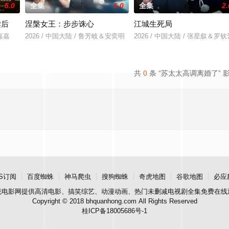
5.0
全集
6.0
全集
2.
读后
涅槃女王：步步诛心
江城生死局
王嘉嘉
2026 / 中国大陆 / 鲁芳岐＆安奕明
2026 / 中国大陆 / 张星叙＆罗钦
共
0
条 “苏太太高调离婚了” 
S订阅
百度蜘蛛
神马爬虫
搜狗蜘蛛
奇虎地图
谷歌地图
必应
花电影网
提供高清电影、搞笑综艺、动漫动画、热门未删减电视剧全集免费在线
Copyright © 2018 bhquanhong.com All Rights Reserved
桂ICP备18005686号-1