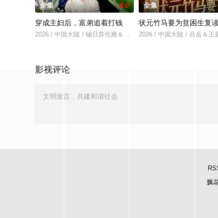
全集
8.0
全集
穿成主妇后，富弟追着打钱
状元竹马要为贫困生复
2026 / 中国大陆 / 锡日苏伦雅＆老迪
2026 / 中国大陆 / 吕岳＆
影视评论
RS
飘