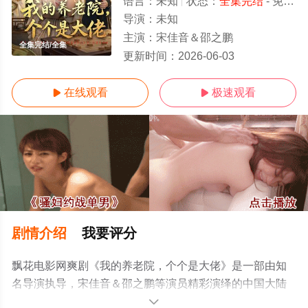
语言：
未知
状态：
全集完结
- 免费在线观看
导演：
未知
主演：
宋佳音＆邵之鹏
全集完结/全集
更新时间：
2026-06-03
在线观看
极速观看


剧情介绍
我要评分
飘花电影网爽剧《我的养老院，个个是大佬》是一部由知
名导演执导，宋佳音＆邵之鹏等演员精彩演绎的中国大陆
电视剧，大结局剧情已揭晓（全集完结），手机免费观看
