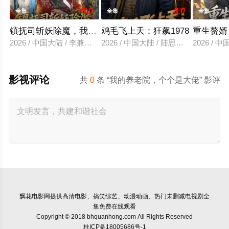
5.0
8.0
全集
全集
全集
镇抚司斩妖除魔，我的修为无上限
鸡毛飞上天：狂飙1978
重生赘婿
2026 / 中国大陆 / 李兼任＆张婉琳
2026 / 中国大陆 / 陆思羽＆张垫
2026 /
影视评论
共
0
条 “我的养老院，个个是大佬” 影评
飘花电影网
提供高清电影、搞笑综艺、动漫动画、热门未删减电视剧全
集免费在线观看
Copyright © 2018 bhquanhong.com All Rights Reserved
桂ICP备18005686号-1