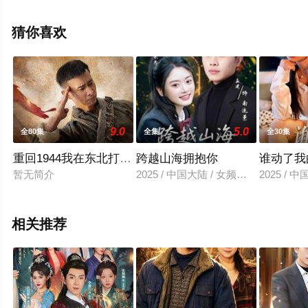
高清无删减完整版电视剧全集就上飘花影院，更多相关信
息可移步至豆瓣电视剧、电视猫或剧情网等平台了解。
猜你喜欢
9.0
5.0
全80集
全集
全30集
重回1944我在东北打鬼子
跨越山海拥抱你
谁动了我
暂无简介
2025 / 中国大陆 / 女频恋爱
2025 / 
相关推荐