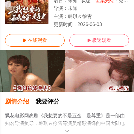
语言：
未知
状态：
全集完结
- 免费在线观看
导演：
未知
主演：
韩琪＆徐霄
全集完结/全集
更新时间：
2026-06-03
在线观看
极速观看


剧情介绍
我要评分
飘花电影网爽剧《我想要的不是五金，是尊重》是一部由
知名导演执导，韩琪＆徐霄等演员精彩演绎的中国大陆电
视剧，大结局剧情已揭晓（全集完结），手机免费观看高
