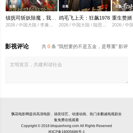
5.0
8.0
全集
全集
全集
镇抚司斩妖除魔，我的修为无上限
鸡毛飞上天：狂飙1978
重生赘婿
2026 / 中国大陆 / 李兼任＆张婉琳
2026 / 中国大陆 / 陆思羽＆张垫
2026 /
影视评论
共
0
条 “我想要的不是五金，是尊重” 影评
飘花电影网
提供高清电影、搞笑综艺、动漫动画、热门未删减电视剧全
集免费在线观看
Copyright © 2018 bhquanhong.com All Rights Reserved
桂ICP备18005686号-1