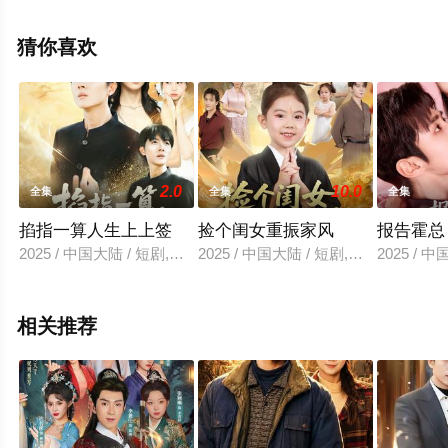
清无删减完整版电视剧全集就上飘花影院，更多相关信息
可移步至豆瓣电视剧、电视猫或剧情网等平台了解。
猜你喜欢
2.0
10.0
全集
全集
全集
掐指一算人生上上签
捡个闺女重振家风
报告霍总
2025 / 中国大陆 / 短剧,现代都市
2025 / 中国大陆 / 短剧,古装仙侠
2025 / 
相关推荐