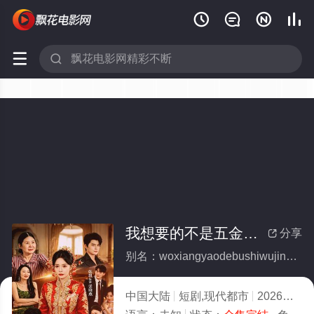






我想要的不是五金，是尊重(全集)
分享

别名：woxiangyaodebushiwujinshizunzhong
中国大陆
短剧,现代都市
2026
5.0