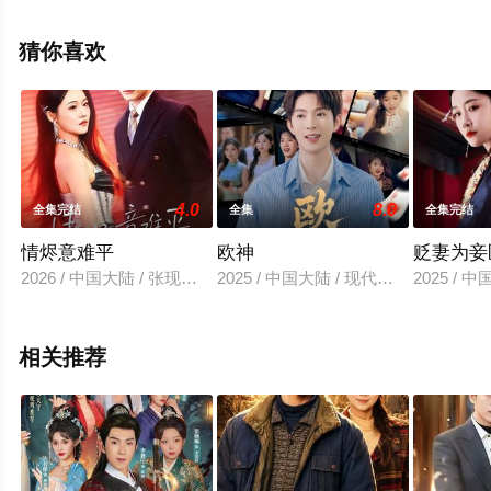
无删减完整版电视剧全集就上飘花影院，更多相关信息可
移步至豆瓣电视剧、电视猫或剧情网等平台了解。
猜你喜欢
4.0
8.0
全集完结
全集
全集完结
情烬意难平
欧神
贬妻为妾
2026 / 中国大陆 / 张现斌＆安宁
2025 / 中国大陆 / 现代都市
2025 / 
相关推荐