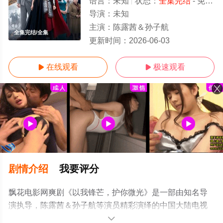
语言：
未知
状态：
全集完结
- 免费在线观看
导演：
未知
主演：
陈露茜＆孙子航
全集完结/全集
更新时间：
2026-06-03
在线观看
极速观看


剧情介绍
我要评分
飘花电影网爽剧《以我锋芒，护你微光》是一部由知名导
演执导，陈露茜＆孙子航等演员精彩演绎的中国大陆电视
剧，大结局剧情已揭晓（全集完结），手机免费观看高清
