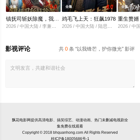
5.0
8.0
全集
全集
全集
镇抚司斩妖除魔，我的修为无上限
鸡毛飞上天：狂飙1978
重生赘婿
2026 / 中国大陆 / 李兼任＆张婉琳
2026 / 中国大陆 / 陆思羽＆张垫
2026 /
影视评论
共
0
条 “以我锋芒，护你微光” 影评
飘花电影网
提供高清电影、搞笑综艺、动漫动画、热门未删减电视剧全
集免费在线观看
Copyright © 2018 bhquanhong.com All Rights Reserved
桂ICP备18005686号-1