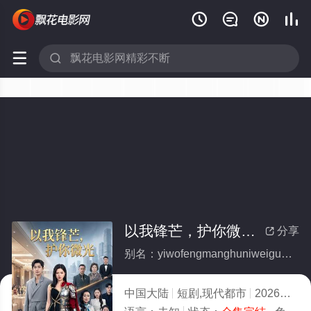






以我锋芒，护你微光(全集)
分享

别名：yiwofengmanghuniweiguang
中国大陆
短剧,现代都市
2026
4.0