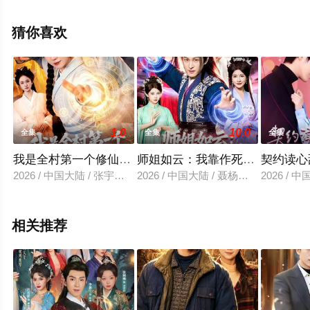
清无删减完整版电视剧全集就上飘花影院，更多相关信息
可移步至豆瓣电视剧、电视猫或剧情网等平台了解。
猜你喜欢
1.0
10.0
全集
全集
全集
我是全村第一个修仙的，必须卷
师姐如云：我靠作死成大帝
契约读心
2026 / 中国大陆 / 张宇骏＆李雪丹
2026 / 中国大陆 / 聂杨＆甜橙
2026 /
相关推荐