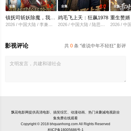
5.0
8.0
全集
全集
全集
镇抚司斩妖除魔，我的修为无上限
鸡毛飞上天：狂飙1978
重生赘婿
2026 / 中国大陆 / 李兼任＆张婉琳
2026 / 中国大陆 / 陆思羽＆张垫
2026 /
影视评论
共
0
条 “谁说中年不轻狂” 影评
飘花电影网
提供高清电影、搞笑综艺、动漫动画、热门未删减电视剧全
集免费在线观看
Copyright © 2018 bhquanhong.com All Rights Reserved
桂ICP备18005686号-1