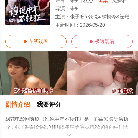
语言：
未知
状态：
全集
- 免费在线观看
导演：
未知
主演：
张子寒&张悦&赵栩烽&崔璀
全集/全集
更新时间：
2026-05-20
在线观看
极速观看


剧情介绍
我要评分
飘花电影网爽剧《谁说中年不轻狂》是一部由知名导演执
导，张子寒&张悦&赵栩烽&崔璀等演员精彩演绎的中国大
陆电视剧，大结局剧情已揭晓（全集），手机免费观看高
