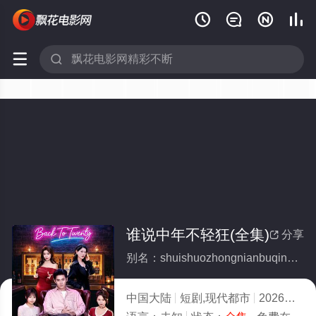






谁说中年不轻狂(全集)
分享

别名：shuishuozhongnianbuqingkuang
中国大陆
短剧,现代都市
2026
10.0