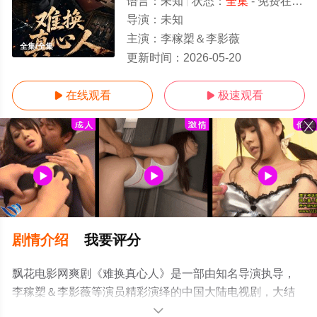
语言：
未知
状态：
全集
- 免费在线观看
导演：
未知
主演：
李稼槊＆李影薇
全集/全集
更新时间：
2026-05-20
在线观看
极速观看


剧情介绍
我要评分
飘花电影网爽剧《难换真心人》是一部由知名导演执导，
李稼槊＆李影薇等演员精彩演绎的中国大陆电视剧，大结
局剧情已揭晓（全集），手机免费观看高清无删减完整版
