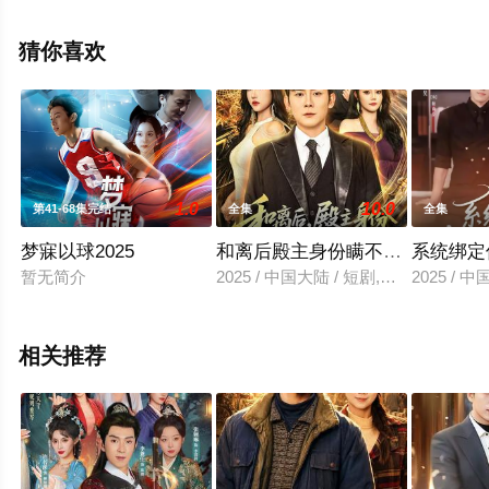
电视剧全集就上飘花影院，更多相关信息可移步至豆瓣电
视剧、电视猫或剧情网等平台了解。
猜你喜欢
1.0
10.0
第41-68集完结
全集
全集
梦寐以球2025
和离后殿主身份瞒不住了
系统绑定
暂无简介
2025 / 中国大陆 / 短剧,反转爽
2025 / 
相关推荐