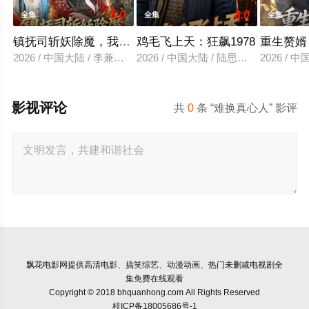
5.0
8.0
全集
全集
全集
镇抚司斩妖除魔，我的修为无上限
鸡毛飞上天：狂飙1978
重生赘婿
2026 / 中国大陆 / 李兼任＆张婉琳
2026 / 中国大陆 / 陆思羽＆张垫
2026 /
影视评论
共
0
条 “难换真心人” 影评
飘花电影网
提供高清电影、搞笑综艺、动漫动画、热门未删减电视剧全
集免费在线观看
Copyright © 2018 bhquanhong.com All Rights Reserved
桂ICP备18005686号-1