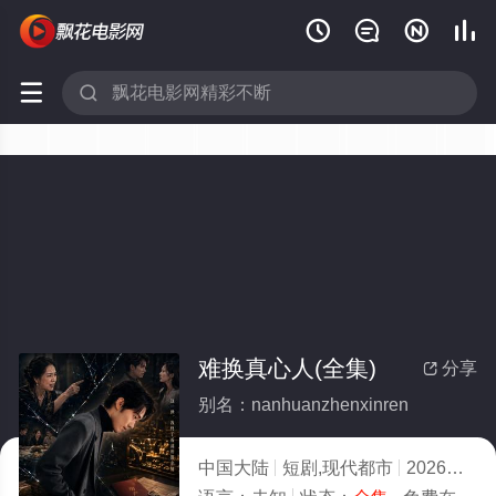






难换真心人(全集)
分享

别名：nanhuanzhenxinren
中国大陆
短剧,现代都市
2026
7.0