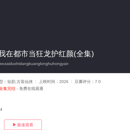
我在都市当狂龙护红颜(全集)
wozaidushidangkuanglonghuhongyan
型：
短剧,古装仙侠
上映时间：
2026
豆瓣评分：
7.0
全集完结
- 免费在线观看
14
极速观看
