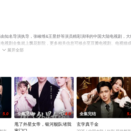
由知名导演执导，张峻维&王昱舒等演员精彩演绎的中国大陆电视剧，大
版电视剧全集就上飘花影院，更多相关信息可移步至豆瓣电视剧、电视猫
展开全部

5.0
全集完结
4.0
全集完结
5.
甩了外星女帝，银河舰队堵我
玄学真千金
家门口