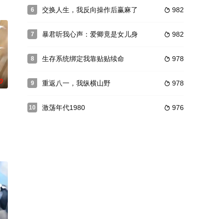
交换人生，我反向操作后赢麻了
982
6

暴君听我心声：爱卿竟是女儿身
982
7

生存系统绑定我靠贴贴续命
978
8

0
重返八一，我纵横山野
978
9

激荡年代1980
976
10
