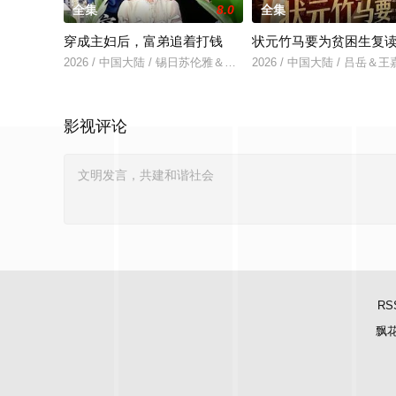
全集
8.0
全集
穿成主妇后，富弟追着打钱
状元竹马要为贫困生复
2026 / 中国大陆 / 锡日苏伦雅＆老迪
2026 / 中国大陆 / 吕岳＆
影视评论
RS
飘