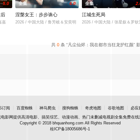
5.0
全集
6.0
全集
2.
读后
涅槃女王：步步诛心
江城生死局
王嘉嘉
2026 / 中国大陆 / 鲁芳岐＆安奕明
2026 / 中国大陆 / 张星叙＆罗钦
共
0
条 “凡尘仙烬：我在都市当狂龙护红颜” 
S订阅
百度蜘蛛
神马爬虫
搜狗蜘蛛
奇虎地图
谷歌地图
必应
花电影网
提供高清电影、搞笑综艺、动漫动画、热门未删减电视剧全集免费在线
Copyright © 2018 bhquanhong.com All Rights Reserved
桂ICP备18005686号-1