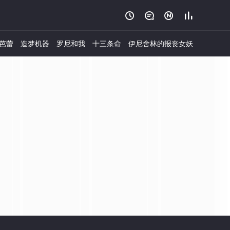




芭蕾
造梦机器
罗尼和我
十三条命
伊尼舍林的报丧女妖