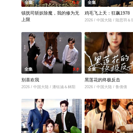
全集
5.0
全集
镇抚司斩妖除魔，我的修为无
鸡毛飞上天：狂飙1978
上限
2026 / 中国大陆 / 陆思羽
2026 / 中国大陆 / 李兼任＆张婉琳
全集
9.0
全集
别喜欢我
黑莲花的终极反击
2026 / 中国大陆 / 潘钰涵＆林阳
2026 / 中国大陆 / 鲁倩倩