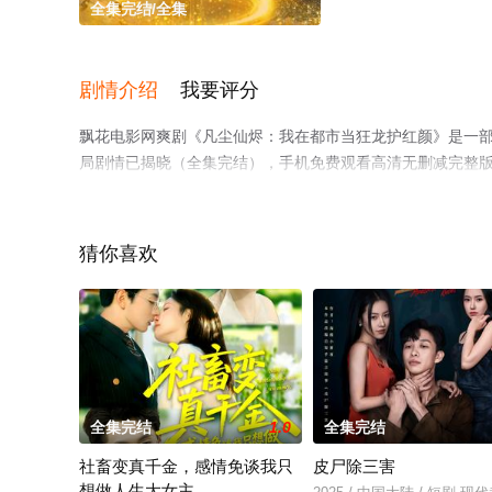
全集完结/全集
剧情介绍
我要评分
飘花电影网爽剧《凡尘仙烬：我在都市当狂龙护红颜》是一部
局剧情已揭晓（全集完结），手机免费观看高清无删减完整
情网等平台了解。
猜你喜欢
全集完结
1.0
全集完结
社畜变真千金，感情免谈我只
皮尸除三害
想做人生大女主