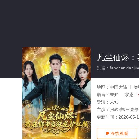
凡尘仙烬：
别名：fanchenxianjin
地区：
中国大陆
类
语言：
未知
状态：
导演：
未知
主演：
张峻维&王昱舒
更新时间：
2026-05-
在线观看
