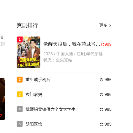
爽剧排行
更多

结
1
或剧
觉醒天眼后，我在莞城当医尊
999

2026 / 中国大陆 / 短剧,年代穿越
状态：全集完结
重生成手机后
986
2

玄门后妈
986
3

我砸锅卖铁供六个女大学生
985
4

0
阴阳医馆
985
5
