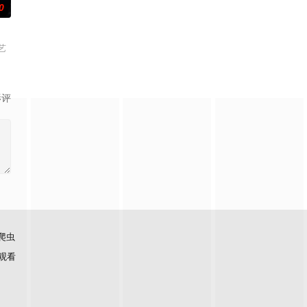
0
艺
影评
爬虫
观看