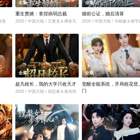
8.0
全集
2.0
全集
9.
重生赘婿：拿捏病弱总裁
婚前公证，婚后清算
＆张垫
2026 / 中国大陆 / 王奥龙＆傅依凡
2026 / 中国大陆 / 马铭婕＆谢宇
1.0
全集
3.0
全集
3.
超凡校长，我的大学只收天才
觉醒全能系统，开局校花登
门
2026 / 中国大陆 / 胡忠睿＆袁传琪
2026 / 中国大陆 / 项泰诚＆高伊