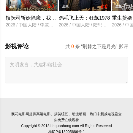
5.0
8.0
全集
全集
全集
镇抚司斩妖除魔，我的修为无上限
鸡毛飞上天：狂飙1978
重生赘婿
2026 / 中国大陆 / 李兼任＆张婉琳
2026 / 中国大陆 / 陆思羽＆张垫
2026 /
影视评论
共
0
条 “荆棘之下是月光” 影评
飘花电影网
提供高清电影、搞笑综艺、动漫动画、热门未删减电视剧全
集免费在线观看
Copyright © 2018 bhquanhong.com All Rights Reserved
桂ICP备18005686号-1