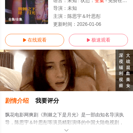
语言：
未知
状态：
全集
- 免费在线观看
导演：
未知
主演：
陈思宇＆叶思彤
全集/全集
更新时间：
2026-01-06
在线观看
极速观看


剧情介绍
我要评分
飘花电影网爽剧《荆棘之下是月光》是一部由知名导演执
导，陈思宇＆叶思彤等演员精彩演绎的中国大陆电视剧，
大结局剧情已揭晓（全集），手机免费观看高清无删减完
