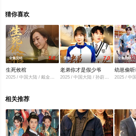
整版电视剧全集就上飘花影院，更多相关信息可移步至豆
瓣电视剧、电视猫或剧情网等平台了解。
猜你喜欢
5.0
7.0
全集完结
全集
全集完结
生死攸棺
老弟你才是假少爷
幼崽偷听
2025 / 中国大陆 / 戴金麟＆赵靖祎
2025 / 中国大陆 / 孙蔚琳＆王裕博
2025 /
相关推荐