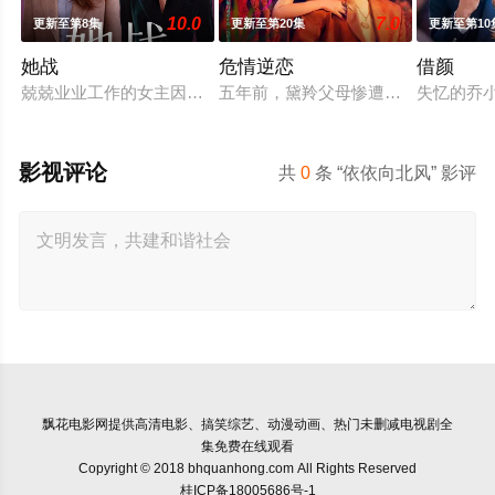
10.0
7.0
更新至第8集
更新至第20集
更新至第10
她战
危情逆恋
借颜
兢兢业业工作的女主因为怀孕遭遇职场性别歧视被开除，回到家
五年前，黛羚父母惨遭四海集团丹帕
失忆的乔
影视评论
共
0
条 “依依向北风” 影评
飘花电影网
提供高清电影、搞笑综艺、动漫动画、热门未删减电视剧全
集免费在线观看
Copyright © 2018 bhquanhong.com All Rights Reserved
桂ICP备18005686号-1