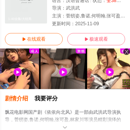
语言：
汉语普通话
状态：
全38集
- 
导演：
武洪武
主演：
菅纫姿,鲁诺,何明翰,张可盈,林家川
1-40全集/大结局
更新时间：
2025-11-09
在线观看
极速观看


剧情介绍
我要评分
飘花电影网国产剧《依依向北风》是一部由武洪武导演执
导，菅纫姿,鲁诺,何明翰,张可盈,林家川等演员精彩演绎的
中国大陆电视剧，大结局剧情已揭晓（1-40全集），手机
