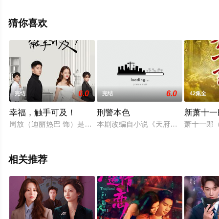
免费观看高清无删减完整版电视剧全集就上飘花影院，更
多相关信息可移步至豆瓣电视剧、电视猫或剧情网等平台
猜你喜欢
了解。
6.0
6.0
完结
完结
42集全
幸福，触手可及！
刑警本色
新萧十一
周放（迪丽热巴 饰）是一名服装设计师，对于自己的事业有着
本剧改编自小说《天府之国魔与道》
萧十一郎
相关推荐