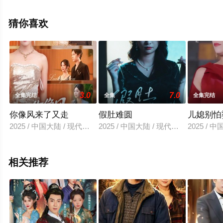
集就上飘花影院，更多相关信息可移步至豆瓣电视剧、电
视猫或剧情网等平台了解。
猜你喜欢
3.0
7.0
全集完结
全集
全集完结
你像风来了又走
假肚难圆
儿媳别怕
2025 / 中国大陆 / 现代都市
2025 / 中国大陆 / 现代都市
2025 / 
相关推荐