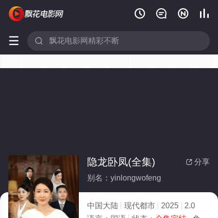






隐龙卧凤(全集)
分享

别名：yinlongwofeng
中国大陆
现代都市
2025
2.0