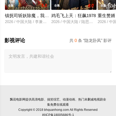
5.0
8.0
全集
全集
全集
镇抚司斩妖除魔，我的修为无上限
鸡毛飞上天：狂飙1978
重生赘婿
2026 / 中国大陆 / 李兼任＆张婉琳
2026 / 中国大陆 / 陆思羽＆张垫
2026 /
影视评论
共
0
条 “隐龙卧凤” 影评
飘花电影网
提供高清电影、搞笑综艺、动漫动画、热门未删减电视剧全
集免费在线观看
Copyright © 2018 bhquanhong.com All Rights Reserved
桂ICP备18005686号-1