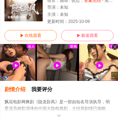
语言：
国语
状态：
全集完结
- 免费在线观看
导演：
未知
主演：
未知
全集完结/全集
更新时间：
2025-10-09
在线观看
极速观看


剧情介绍
我要评分
飘花电影网爽剧《隐龙卧凤》是一部由知名导演执导，明
星演员精彩演绎的中国大陆电视剧，大结局剧情已揭晓
（全集完结），手机免费观看高清无删减完整版电视剧全
