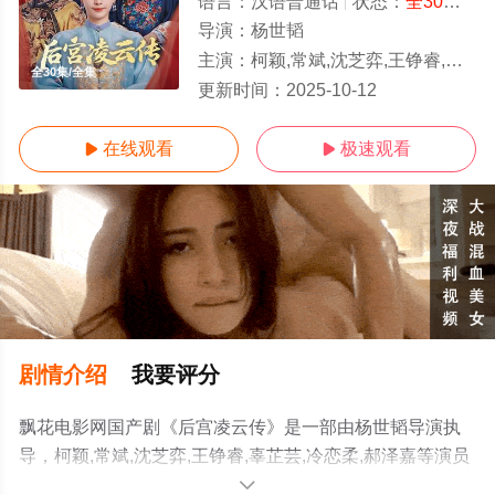
语言：
汉语普通话
状态：
全30集
- 
导演：
杨世韬
主演：
柯颖,常斌,沈芝弈,王铮睿,辜芷芸,冷恋柔,郝泽嘉
全30集/全集
更新时间：
2025-10-12
在线观看
极速观看


剧情介绍
我要评分
飘花电影网国产剧《后宫凌云传》是一部由杨世韬导演执
导，柯颖,常斌,沈芝弈,王铮睿,辜芷芸,冷恋柔,郝泽嘉等演员
精彩演绎的中国大陆电视剧，大结局剧情已揭晓（全30
