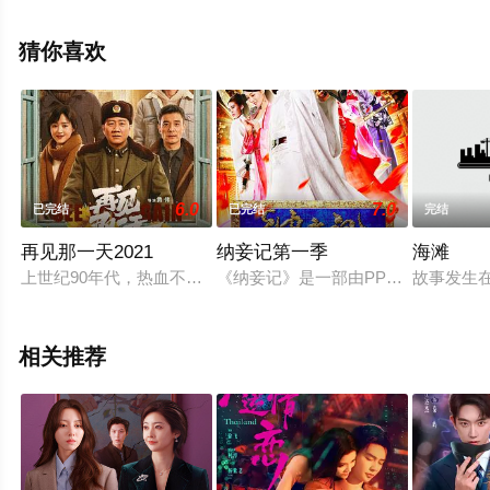
集），手机免费观看高清无删减完整版电视剧全集就上飘
花影院，更多相关信息可移步至豆瓣电视剧、电视猫或剧
猜你喜欢
情网等平台了解。
6.0
7.0
已完结
已完结
完结
再见那一天2021
纳妾记第一季
海滩
上世纪90年代，热血不羁的“钢厂大院才子”胡广来，跟刚调来
《纳妾记》是一部由PPTV聚力传媒
故事发生
相关推荐