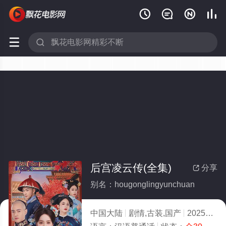






后宫凌云传(全集)
分享

别名：hougonglingyunchuan
中国大陆
剧情,古装,国产
2025
9.0