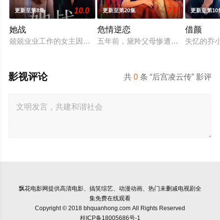
10.0
7.0
更新至第8集
更新至第20集
更新至第10
她战
危情逆恋
借颜
兢兢业业工作的女主因为怀孕遭遇职场性别歧视被开除，回到家
五年前，黛羚父母惨遭四海集团丹帕
失忆的乔
影视评论
共
0
条 “后宫凌云传” 影评
飘花电影网
提供高清电影、搞笑综艺、动漫动画、热门未删减电视剧全
集免费在线观看
Copyright © 2018 bhquanhong.com All Rights Reserved
桂ICP备18005686号-1