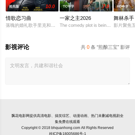
10.0
7.0
抢先版
TC中字
HD中字
情歌恋习曲
一家之主2026
舞林杀手
落魄的婚礼歌手里克和同样落魄的男团前成员丹尼在一场表演上
The comedy plot is being kept under 
影片聚焦
影视评论
共
0
条 “煎酿三宝” 影评
飘花电影网
提供高清电影、搞笑综艺、动漫动画、热门未删减电视剧全
集免费在线观看
Copyright © 2018 bhquanhong.com All Rights Reserved
桂ICP备18005686号-1