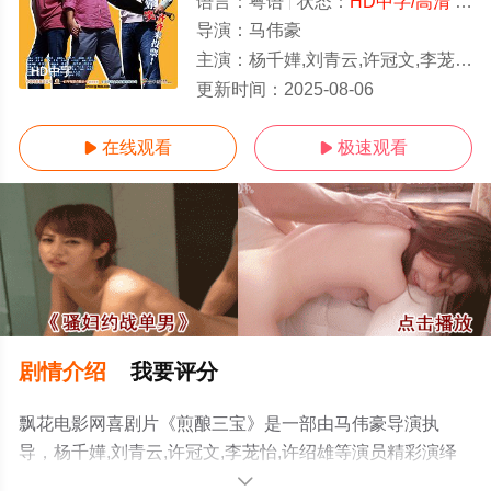
语言：
粤语
状态：
HD中字/高清
- 免费在线观看
导演：
马伟豪
主演：
杨千嬅,刘青云,许冠文,李茏怡,许绍雄
HD中字
更新时间：
2025-08-06
在线观看
极速观看


剧情介绍
我要评分
飘花电影网喜剧片《煎酿三宝》是一部由马伟豪导演执
导，杨千嬅,刘青云,许冠文,李茏怡,许绍雄等演员精彩演绎
的香港电影，手机免费观看高清无删减完整版电影大全就
