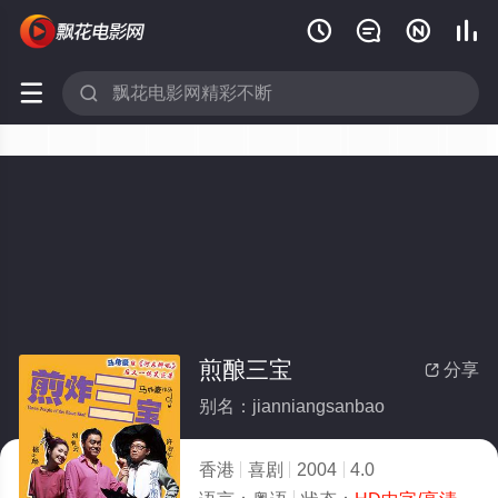






煎酿三宝
分享

别名：jianniangsanbao
香港
喜剧
2004
4.0