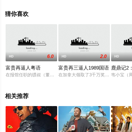
上飘花影院，更多相关信息可移步至豆瓣电影、电视猫或
剧情网等平台了解。
猜你喜欢
6.0
2.0
HD
HD
HD
富贵再逼人粤语
富贵再三逼人1989国语
鹿鼎记2
在报馆任职的骠叔（董骠饰）因为工作的关系带着全家到加拿大
在加拿大领取了3千万奖金的骠叔（
韦小宝（
相关推荐