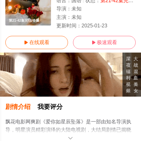
语言：
国语
状态：
第21-42集完结
-
导演：
未知
主演：
未知
第21-42集完结/全集
更新时间：
2025-01-23
在线观看
极速观看


剧情介绍
我要评分
飘花电影网爽剧《爱你如星辰坠落》是一部由知名导演执
导，明星演员精彩演绎的大陆电视剧，大结局剧情已揭晓
（第21-42集完结），手机免费观看高清无删减完整版电视
