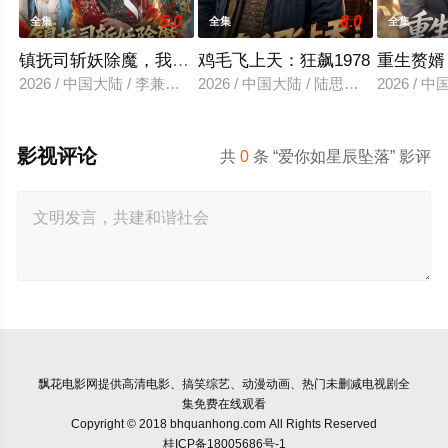
5.0
8.0
全集
全集
全集
镇抚司斩妖除魔，我的修为无上限
鸡毛飞上天：狂飙1978
重生赘婿
2026 / 中国大陆 / 李兼任＆张婉琳
2026 / 中国大陆 / 陆思羽＆张垫
2026 /
影视评论
共
0
条 “爱你如星辰坠落” 影评
飘花电影网
提供高清电影、搞笑综艺、动漫动画、热门未删减电视剧全
集免费在线观看
Copyright © 2018 bhquanhong.com All Rights Reserved
桂ICP备18005686号-1