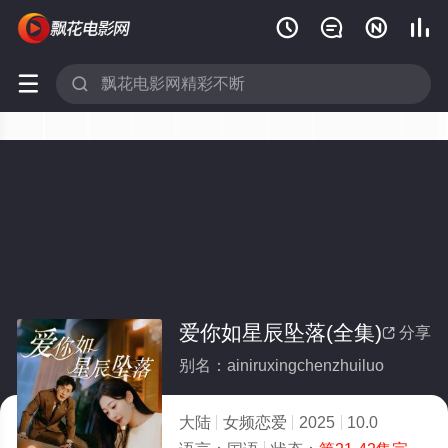






爱你如星辰坠落(全集)
分享

别名：ainiruxingchenzhuiluo
大陆
女频恋爱
2025
10.0