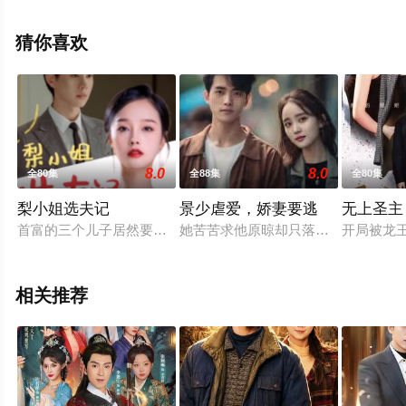
剧全集就上飘花影院，更多相关信息可移步至豆瓣电视
剧、电视猫或剧情网等平台了解。
猜你喜欢
8.0
8.0
全80集
全88集
全80集
梨小姐选夫记
景少虐爱，娇妻要逃
无上圣主
首富的三个儿子居然要任由一个农家女选择，这个女人到底有什
她苦苦求他原晾却只落得个被赶出家
开局被龙
相关推荐