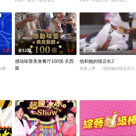
2024 / 港台 / 港台综艺
2024 / 中国台湾 / 港台综艺
5.0
全12期
1.0
全10集
5.
感动味蕾美食餐厅100强-关西
他和她的喵店长2
篇
,陈晓华）,​
台聯手打造最熱血的海上冒險實境綜藝《上船了各位！》，紀錄7位藝人獨木舟
承接上季，《他和她的喵店長2
吃到滋味的美食固然令人感動，食品背後卻還可能隱藏着廚師們的動