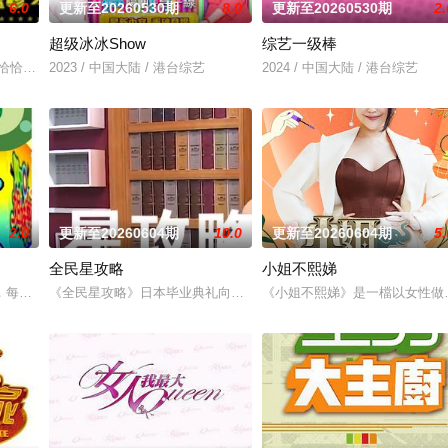
6.0
更新至20260530期
8.0
更新至20260530期
2.
超级冰冰Show
综艺一级棒
。每集由浩角翔起独自或搭配人数不等的来宾，进行当集任务挑战
,澎恰恰,许效舜
2023 / 中国大陆 / 港台综艺
2024 / 中国大陆 / 港台综艺
2.0
更新至20260604期
10.0
更新至20260604期
5.
全民星攻略
小姐不熙娣
，2014年7月19日起于台视主频、台视HD台首播，
，每个台湾新住民难免会因为文化差异、风俗不同，在日常生活上遇到许多有趣
《全民星攻略》日本毕业典礼向学长要制服的第二颗钮釦代表著什麽
《小姐不熙娣》是一檔以女性做