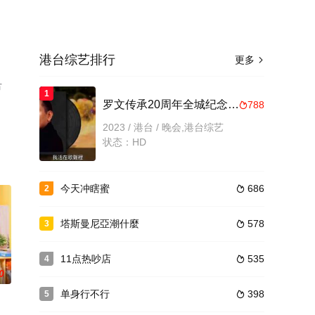
港台综艺排行
更多

节
1
罗文传承20周年全城纪念演唱会
788

2023 / 港台 / 晚会,港台综艺
状态：HD
今天冲瞎蜜
686
2

塔斯曼尼亞潮什麼
578
3

11点热吵店
535
4

0
单身行不行
398
5
