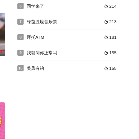
同学来了
214
6

绿茵胜境音乐祭
213
7

拜托ATM
181
8

0
我就问你正常吗
155
9

美凤有约
155
10

冒險，最終目標將從花
》繼續走訪不同社區，包括有「香港貓島」之稱的「大澳漁村」、被稱為「香港
人故事。節目由日本在地「美食達人」帶路，引領「日本通」