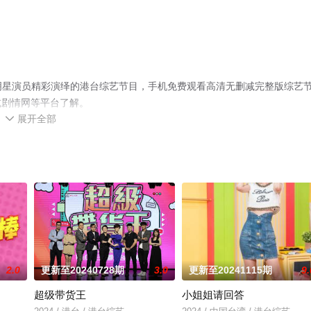
明星演员精彩演绎的港台综艺节目，手机免费观看高清无删减完整版综艺
或剧情网等平台了解。
展开全部

2.0
更新至20240728期
3.0
更新至20241115期
9.
超级带货王
小姐姐请回答