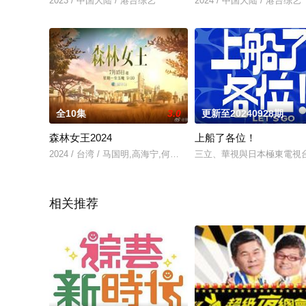
2023 / 中国大陆 / 港台综艺
2024 / 中国大陆 / 港台综艺
全10集
3.0
更新至20240928期
森林女王2024
上船了各位！
2024 / 台湾 / 马国明,高海宁,何依婷,邓智坚,何广沛,龚慈恩,王敏奕
三立、華視與日本極東電視
相关推荐