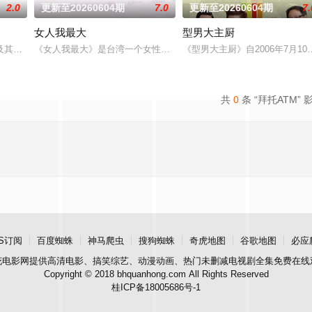
2.0
更新至20260604期
7.0
更新至20260604期
7.
女人我最大
型男大主厨
的娱乐新闻，节目还会请嘉宾现场访谈！节目贴近年轻族群，介绍
及其他主持人，以轻松有趣、非一般的旅游方式，带你游遍世界各地！不管是奢
《女人我最大》是台湾一个女性类的电视娱乐节目，讨论各种女性感
《型男大主厨》自2006年7月
共
0
条 “拜托ATM” 
S订阅
百度蜘蛛
神马爬虫
搜狗蜘蛛
奇虎地图
谷歌地图
必应
花电影网
提供高清电影、搞笑综艺、动漫动画、热门未删减电视剧全集免费在线
Copyright © 2018 bhquanhong.com All Rights Reserved
桂ICP备18005686号-1