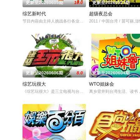
更新至20260605期
10.0
更新至20260523期
综艺新时代
超级夜总会
节目内容由主持人挑战各行各业的好手们，进行真枪实弹的对决
2011 / 中国台湾 / 苗可丽
更新至20260606期
8.0
更新至20260604期
综艺玩很大
WTO姐妹会
《综艺玩很大》是三立电视与台湾电视公司联合监制及首播的外景节目
离乡背井到台湾生活、读书