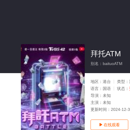
拜托ATM
别名：baituoATM
地区：
港台
类型：
语言：
国语
状态：
导演：
未知
主演：
未知
更新时间：
2024-12-
在线观看
