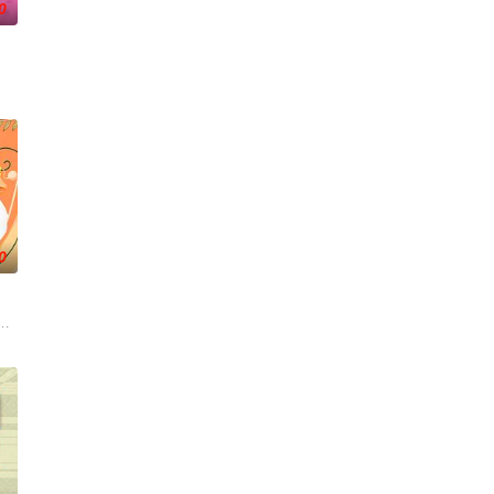
0
0
的事。哪国女生最受欢
意思呢？喜欢金庸小说的人必须要来挑战这一题，郭靖第一次
為出發點，討論內容聚焦女性職場與生活感受的節目。