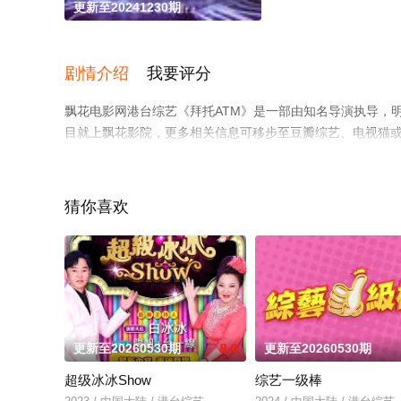
更新至20241230期
剧情介绍
我要评分
飘花电影网港台综艺《拜托ATM》是一部由知名导演执导，
目就上飘花影院，更多相关信息可移步至豆瓣综艺、电视猫
猜你喜欢
更新至20260530期
8.0
更新至20260530期
超级冰冰Show
综艺一级棒