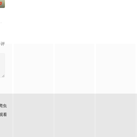
0
侈豪华团或讲求经济的
兴趣的话题——从头到脚，从里到外，从身体到心灵。本书根
10日首播推出以来，收视率长期占据台湾美食教学类节目收视第一名的位置，内
影评
爬虫
观看