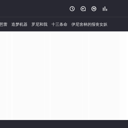




芭蕾
造梦机器
罗尼和我
十三条命
伊尼舍林的报丧女妖