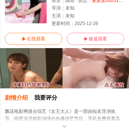
语言：
国语
状态：
更新至20251225期
导演：
未知
主演：
未知
更新至20251225期
更新时间：
2025-12-26
在线观看
极速观看


剧情介绍
我要评分
飘花电影网港台综艺《女王大人》是一部由知名导演执
导，明星演员精彩演绎的热播综艺节目，手机免费观看高
清无删减完整版综艺节目就上飘花影院，更多相关信息可
