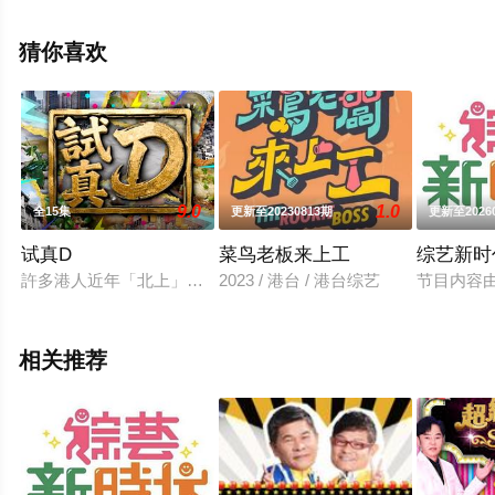
移步至豆瓣综艺、电视猫或剧情网等平台了解。
猜你喜欢
9.0
1.0
全15集
更新至20230813期
更新至2026
试真D
菜鸟老板来上工
综艺新时
許多港人近年「北上」玩樂，不論食、買、玩、住，想必已有一
2023 / 港台 / 港台综艺
节目内容
相关推荐