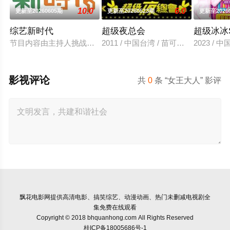
10.0
6.0
更新至20260605期
更新至20260523期
更新至2026
综艺新时代
超级夜总会
超级冰冰S
节目内容由主持人挑战各行各业的好手们，进行真枪实弹的对决
2011 / 中国台湾 / 苗可丽,澎恰恰,许效
2023 / 
影视评论
共
0
条 “女王大人” 影评
飘花电影网
提供高清电影、搞笑综艺、动漫动画、热门未删减电视剧全
集免费在线观看
Copyright © 2018 bhquanhong.com All Rights Reserved
桂ICP备18005686号-1