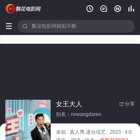






女王大人
分享

别名：nvwangdaren
未知
真人秀,港台综艺
2023
4.0