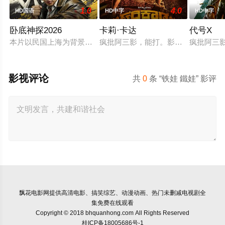
1.0
4.0
HD国语
HD中字
HD中字
卧底神探2026
卡莉·卡达
代号X
本片以民国上海为背景，融合悬疑探案、越狱反转、家国博弈与
疯批阿三影，能打。影片的狩猎、肉
疯批阿三
影视评论
共
0
条 “铁娃 鐵娃” 影评
飘花电影网
提供高清电影、搞笑综艺、动漫动画、热门未删减电视剧全
集免费在线观看
Copyright © 2018 bhquanhong.com All Rights Reserved
桂ICP备18005686号-1