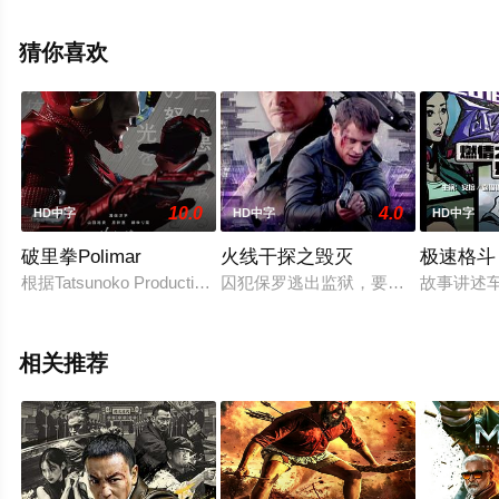
无删减完整版电影大全就上飘花影院，更多相关信息可移
步至豆瓣电影、电视猫或剧情网等平台了解。
猜你喜欢
10.0
4.0
HD中字
HD中字
HD中字
破里拳Polimar
火线干探之毁灭
极速格斗
根据Tatsunoko Production公司1974年制作的人气电视
囚犯保罗逃出监狱，要警官亚历克斯
故事讲述
相关推荐