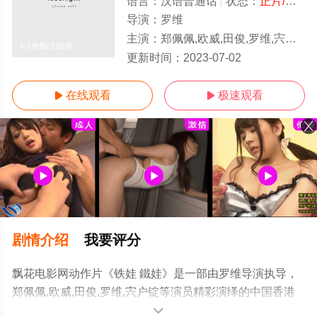
语言：
汉语普通话
状态：
正片/高清
导演：
罗维
主演：
郑佩佩,欧威,田俊,罗维,宍户锭
1-1全集/大结局
更新时间：
2023-07-02
在线观看
极速观看


剧情介绍
我要评分
飘花电影网动作片《铁娃 鐵娃》是一部由罗维导演执导，
郑佩佩,欧威,田俊,罗维,宍户锭等演员精彩演绎的中国香港
电影，大结局剧情已揭晓（1-1全集），手机免费观看高清
